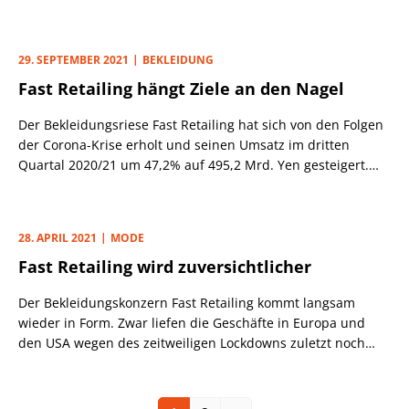
Schock 2020 erholt, allerdings weniger dynamisch als
erwartet (s. PEM v. 30.9.). Zur Begründung verwies das
Unternehmen auf die wiederholt pandemiebedingten
29. SEPTEMBER 2021
BEKLEIDUNG
Beschränkungen und zeitweiligen Ladenschließungen, die
Fast Retailing hängt Ziele an den Nagel
v. a. einige wichtige Märkte wie China betreffen. Weitere
Belastungsfaktoren waren die globalen
Der Bekleidungsriese Fast Retailing hat sich von den Folgen
Lieferschwierigkeiten in der Textilbranche,
der Corona-Krise erholt und seinen Umsatz im dritten
Produktionsausfälle, längere Vorlaufzeiten und
Quartal 2020/21 um 47,2% auf 495,2 Mrd. Yen gesteigert.
Materialmangel. Im 1. Hj. 2021/22 (Gj. per 31.8.) würden
Das operative Ergebnis lag bei 63,4 Mrd. Yen – nach einem
Umsatz und Gewinn daher voraussichtlich das Vj.-Niveau
Minus von 4,3 Mrd. Yen im Vorjahreszeitraum. Unter dem
verfehlen, warnte der Konzern bereits im Oktober.
Strich stand ein Überschuss in Höhe von 45,4 Mrd. Yen. Vor
28. APRIL 2021
MODE
einem Jahr hatte Fast Retailing einen Quartalsverlust von 9,8
Fast Retailing wird zuversichtlicher
Mrd. Yen ausgewiesen. Daher auf den ersten Blick durchaus
ansehnliche Resultate.
Der Bekleidungskonzern Fast Retailing kommt langsam
wieder in Form. Zwar liefen die Geschäfte in Europa und
den USA wegen des zeitweiligen Lockdowns zuletzt noch
schleppend. In Japan, China und anderen asiatischen
Märkten konnte der Konzern dagegen wieder ordentlich an
Boden gut machen.