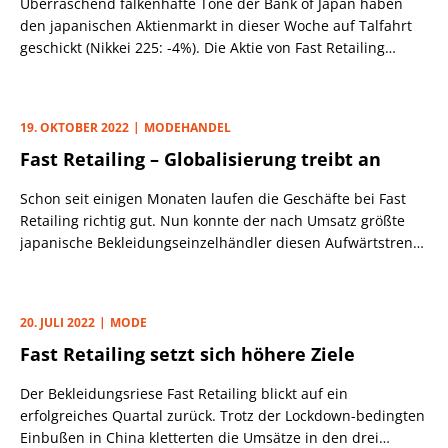
Überraschend falkenhafte Töne der Bank of Japan haben
den japanischen Aktienmarkt in dieser Woche auf Talfahrt
geschickt (Nikkei 225: -4%). Die Aktie von Fast Retailing
(560,00 Euro; JP3802300008) kann sich den schwachen
Vorgaben zwar nicht entziehen, kommt allerdings mit einem
Minus von 1% vergleichsweise glimpflich davon.
19. OKTOBER 2022
MODEHANDEL
Fast Retailing – Globalisierung treibt an
Schon seit einigen Monaten laufen die Geschäfte bei Fast
Retailing richtig gut. Nun konnte der nach Umsatz größte
japanische Bekleidungseinzelhändler diesen Aufwärtstrend
mit guten Zahlen zum Geschäftsjahr (per 31.8.) bestätigen.
Dabei spielt dem Unternehmen neben einer Erholung nach
Corona und der internationalen Aufstellung auch die
20. JULI 2022
MODE
Schwäche der Heimatwährung Yen in die Karten. Den Nerv
Fast Retailing setzt sich höhere Ziele
der Kunden dürfte Fast Retailing zudem treffen, weil die
bekannte Ladenkette Uniqlo, ähnlich wie Inditex oder H&M
Der Bekleidungsriese Fast Retailing blickt auf ein
auf schnell wechselnde Mode mit günstigen Preisen setzt.
erfolgreiches Quartal zurück. Trotz der Lockdown-bedingten
Denn der Geldbeutel dürfte wegen der weltweit
Einbußen in China kletterten die Umsätze in den drei
ausufernden Inflation auch bei der jugendlichen Zielgruppe