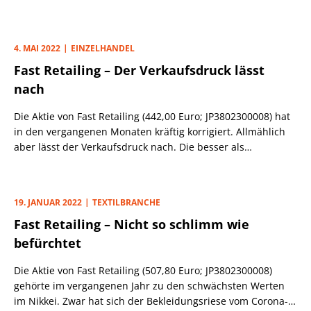
Monaten bis Ende Mai um 10,3% auf gut 546 Mrd. Yen.
für teurere Markenkleidung oft nicht mehr groß genug sein.
4. MAI 2022
EINZELHANDEL
Fast Retailing – Der Verkaufsdruck lässt
nach
Die Aktie von Fast Retailing (442,00 Euro; JP3802300008) hat
in den vergangenen Monaten kräftig korrigiert. Allmählich
aber lässt der Verkaufsdruck nach. Die besser als
erwarteten Halbjahreszahlen sind daran sicherlich nicht
ganz unschuldig. Wie der japanische Bekleidungsriese
mitteilte, stieg der Umsatz in den ersten sechs Monaten um
19. JANUAR 2022
TEXTILBRANCHE
1,3% auf 1,22 Bio. Yen (umgerechnet etwa 8,9 Mrd. Euro).
Fast Retailing – Nicht so schlimm wie
befürchtet
Die Aktie von Fast Retailing (507,80 Euro; JP3802300008)
gehörte im vergangenen Jahr zu den schwächsten Werten
im Nikkei. Zwar hat sich der Bekleidungsriese vom Corona-