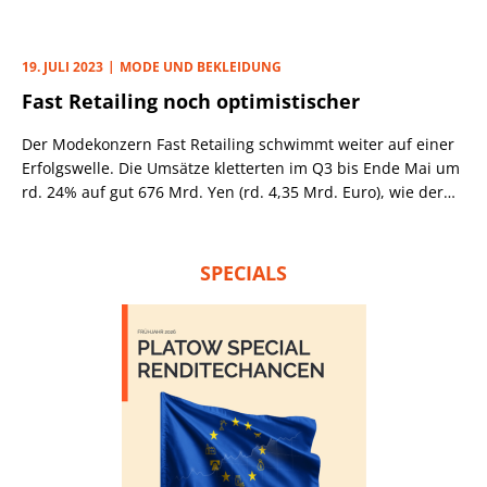
20,2% auf knapp 2,8 Bio. Yen (rd. 17,5 Mrd. Euro). Das ist ein
neuer Rekord. Wachstumstreiber war das Auslandsgeschäft.
Dort stiegen die Einnahmen um 28,5% auf 1,4 Bio. Yen.
19. JULI 2023
MODE UND BEKLEIDUNG
Fast Retailing noch optimistischer
Der Modekonzern Fast Retailing schwimmt weiter auf einer
Erfolgswelle. Die Umsätze kletterten im Q3 bis Ende Mai um
rd. 24% auf gut 676 Mrd. Yen (rd. 4,35 Mrd. Euro), wie der
Konzern mitteilte.
SPECIALS