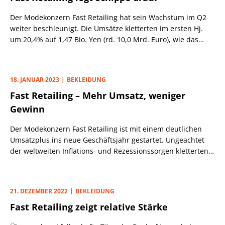
Der Modekonzern Fast Retailing hat sein Wachstum im Q2
weiter beschleunigt. Die Umsätze kletterten im ersten Hj.
um 20,4% auf 1,47 Bio. Yen (rd. 10,0 Mrd. Euro), wie das
japanische Unternehmen mitteilte. Im Q1 stand nach drei
Monaten „lediglich“ ein Plus von 14,2% zu Buche (vgl. PEM v.
18.1.). Als Zugpferd erweist sich weiterhin das
18. JANUAR 2023
BEKLEIDUNG
internationale Geschäft. Dort stiegen die Einnahmen um
Fast Retailing – Mehr Umsatz, weniger
27,3% auf 755,2 Mrd. Yen.
Gewinn
Der Modekonzern Fast Retailing ist mit einem deutlichen
Umsatzplus ins neue Geschäftsjahr gestartet. Ungeachtet
der weltweiten Inflations- und Rezessionssorgen kletterten
die Erlöse zwischen September und November 2022 um
14,2% auf 716,4 Mrd. Yen (5,1 Mrd. Euro).
21. DEZEMBER 2022
BEKLEIDUNG
Fast Retailing zeigt relative Stärke