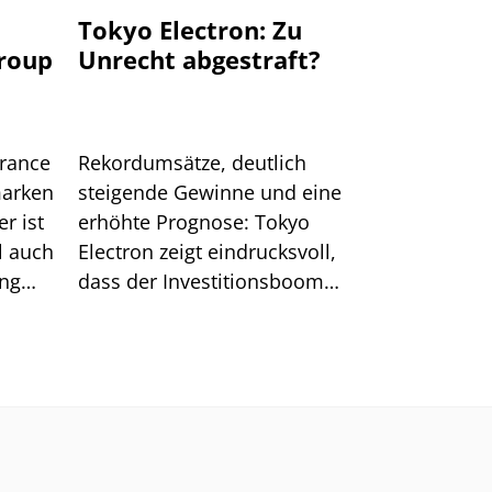
u
Tokyo Electron: Zu
Group
Unrecht abgestraft?
urance
Rekordumsätze, deutlich
marken
steigende Gewinne und eine
r ist
erhöhte Prognose: Tokyo
l auch
Electron zeigt eindrucksvoll,
ung
dass der Investitionsboom
rund um KI ungebrochen ist.
Nach der jüngsten Korrektur
verbessert sich zudem das
charttechnische Bild für die
Aktie.