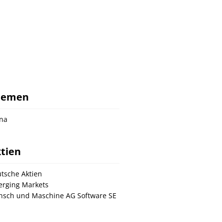
hemen
na
tien
tsche Aktien
rging Markets
sch und Maschine AG Software SE