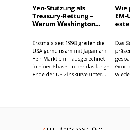
Yen-Stützung als
Wie 
Treasury-Rettung –
EM-U
Warum Washington
exte
einen stärkeren Yen
will
Erstmals seit 1998 greifen die
Das S
USA gemeinsam mit Japan am
präsen
Yen-Markt ein – ausgerechnet
gespa
in einer Phase, in der das lange
Grund
Ende der US-Zinskurve unter
wiede
Druck steht. Dahinter steckt
gegen
handfestes Eigeninteresse am
eine R
eigenen Anleihemarkt. Für
Anleger liegt die größere
Gefahr jedoch im Carry Trade.