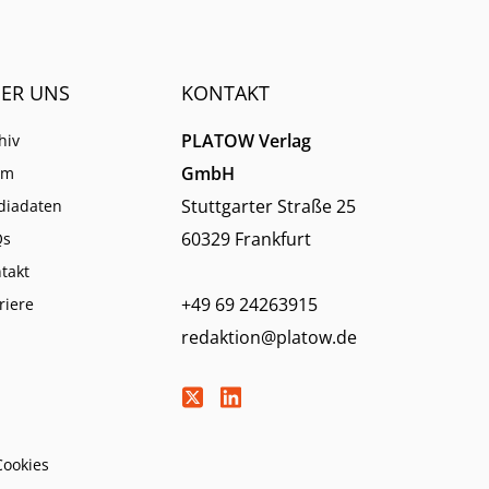
ER UNS
KONTAKT
PLATOW Verlag
hiv
GmbH
am
Stuttgarter Straße 25
diadaten
60329 Frankfurt
Qs
takt
+49 69 24263915
riere
redaktion@platow.de
Cookies