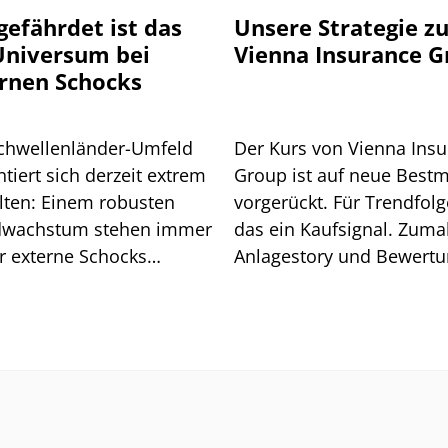
gefährdet ist das
Unsere Strategie z
niversum bei
Vienna Insurance 
rnen Schocks
chwellenländer-Umfeld
Der Kurs von Vienna Ins
tiert sich derzeit extrem
Group ist auf neue Best
lten: Einem robusten
vorgerückt. Für Trendfolge
wachstum stehen immer
das ein Kaufsignal. Zuma
r externe Schocks
Anlagestory und Bewert
über. Grund genug für
stimmen.
isiko-Analyse.