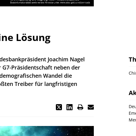
eine Lösung
T
ndesbankpräsident Joachim Nagel
r G7-Präsidentschaft neben der
Chi
demografischen Wandel die
ßten Treiber für langfristigen
Ak
Deu
Eme
Men