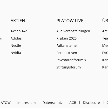
AKTIEN
PLATOW LIVE
ÜB
Aktien A-Z
Alle Veranstaltungen
Arc
er
Adidas
Risiken 2025
Te
Nestle
Falkensteiner
Me
Nvidia
Perspektiven
FA
Investorenforum x
Kon
Stiftungsforum
Kar
PLATOW
Impressum
Datenschutz
AGB
Disclosure