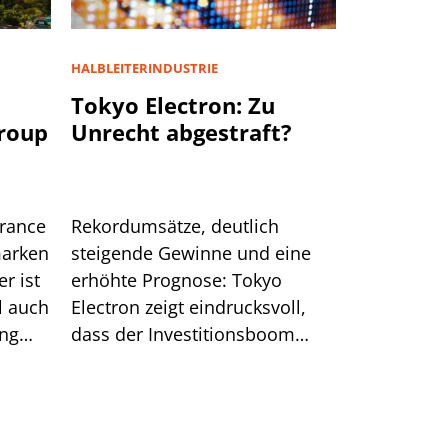
HALBLEITERINDUSTRIE
u
Tokyo Electron: Zu
Group
Unrecht abgestraft?
urance
Rekordumsätze, deutlich
marken
steigende Gewinne und eine
r ist
erhöhte Prognose: Tokyo
l auch
Electron zeigt eindrucksvoll,
ung
dass der Investitionsboom
rund um KI ungebrochen ist.
Nach der jüngsten Korrektur
verbessert sich zudem das
charttechnische Bild für die