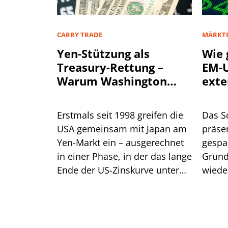
CARRY TRADE
MÄRKT
Yen-Stützung als
Wie 
Treasury-Rettung –
EM-U
Warum Washington
exte
einen stärkeren Yen
will
Erstmals seit 1998 greifen die
Das S
USA gemeinsam mit Japan am
präsen
Yen-Markt ein – ausgerechnet
gespa
in einer Phase, in der das lange
Grund
Ende der US-Zinskurve unter
wiede
Druck steht. Dahinter steckt
gegen
handfestes Eigeninteresse am
eine R
eigenen Anleihemarkt. Für
Anleger liegt die größere