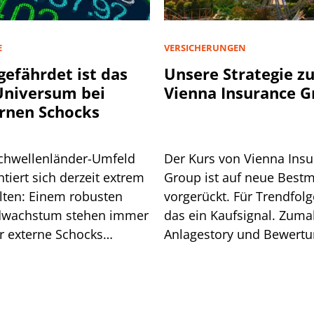
E
VERSICHERUNGEN
gefährdet ist das
Unsere Strategie z
niversum bei
Vienna Insurance 
rnen Schocks
chwellenländer-Umfeld
Der Kurs von Vienna Ins
tiert sich derzeit extrem
Group ist auf neue Best
lten: Einem robusten
vorgerückt. Für Trendfolge
wachstum stehen immer
das ein Kaufsignal. Zuma
r externe Schocks
Anlagestory und Bewert
über. Grund genug für
stimmen.
isiko-Analyse.