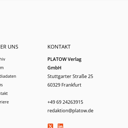
Aktie.
ER UNS
KONTAKT
PLATOW Verlag
hiv
GmbH
am
Stuttgarter Straße 25
diadaten
60329 Frankfurt
Qs
takt
+49 69 24263915
riere
redaktion@platow.de