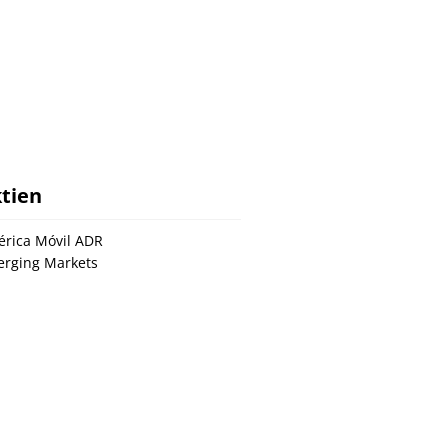
tien
rica Móvil ADR
rging Markets