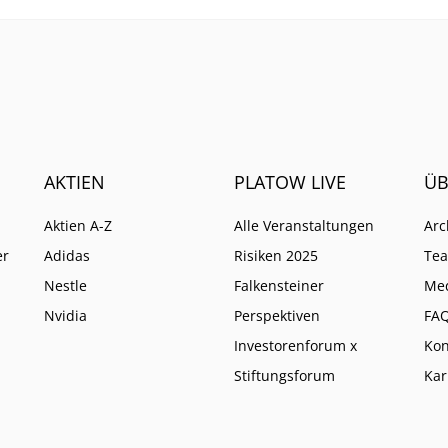
absichern.
AKTIEN
PLATOW LIVE
ÜB
Aktien A-Z
Alle Veranstaltungen
Arc
er
Adidas
Risiken 2025
Te
Nestle
Falkensteiner
Me
Nvidia
Perspektiven
FA
Investorenforum x
Kon
Stiftungsforum
Kar