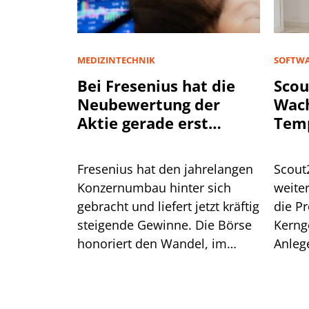
MEDIZINTECHNIK
SOFTWA
Bei Fresenius hat die
Scou
Neubewertung der
Wac
Aktie gerade erst
Tem
begonnen
Fresenius hat den jahrelangen
Scout
Konzernumbau hinter sich
weiter
gebracht und liefert jetzt kräftig
die Pr
steigende Gewinne. Die Börse
Kerng
honoriert den Wandel, im
Anleg
historischen Vergleich bleibt
einen
die Bewertung der Aktie aber
moderat.