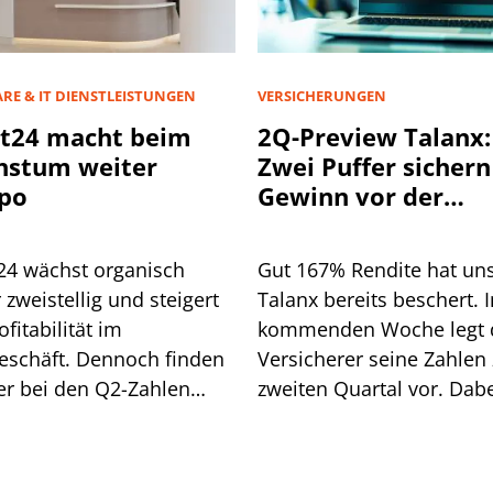
RE & IT DIENSTLEISTUNGEN
VERSICHERUNGEN
t24 macht beim
2Q-Preview Talanx:
hstum weiter
Zwei Puffer sichern
po
Gewinn vor der
Hurrikan-Saison
24 wächst organisch
Gut 167% Rendite hat un
 zweistellig und steigert
Talanx bereits beschert. I
ofitabilität im
kommenden Woche legt 
eschäft. Dennoch finden
Versicherer seine Zahlen
er bei den Q2-Zahlen
zweiten Quartal vor. Dab
 konkreten Angriffspunkt.
dürften sich zwei Puffer z
die das profitable Wach
im weiteren Jahresverlau