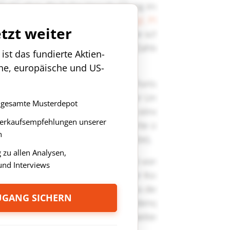
etzt weiter
st das fundierte Aktien-
che, europäische und US-
as gesamte Musterdepot
Verkaufsempfehlungen unserer
n
zu allen Analysen,
nd Interviews
ZUGANG SICHERN