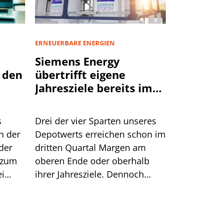
ERNEUERBARE ENERGIEN
Siemens Energy
 den
übertrifft eigene
Jahresziele bereits im
dritten Quartal
s
Drei der vier Sparten unseres
n der
Depotwerts erreichen schon im
der
dritten Quartal Margen am
 zum
oberen Ende oder oberhalb
ei
ihrer Jahresziele. Dennoch
eigen,
reagiert die Börse
stum
zurückhaltend. Wir zeigen die
f
Gründe.