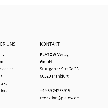
ER UNS
KONTAKT
PLATOW Verlag
hiv
GmbH
am
Stuttgarter Straße 25
diadaten
60329 Frankfurt
Qs
takt
+49 69 24263915
riere
redaktion@platow.de