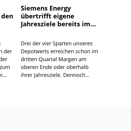
Siemens Energy
 den
übertrifft eigene
Jahresziele bereits im
dritten Quartal
s
Drei der vier Sparten unseres
n der
Depotwerts erreichen schon im
der
dritten Quartal Margen am
 zum
oberen Ende oder oberhalb
ei
ihrer Jahresziele. Dennoch
eigen,
reagiert die Börse
stum
zurückhaltend. Wir zeigen die
f
Gründe.