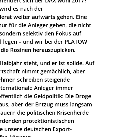
ientiert sich der DAX wohl 2017?
wird es nach der
rat weiter aufwärts gehen. Eine
ur für die Anleger geben, die nicht
 sondern selektiv den Fokus auf
 legen – und wir bei der PLATOW
 die Rosinen herauszupicken.
lbjahr steht, und er ist solide. Auf
rtschaft nimmt gemächlich, aber
nehmen schreiben steigende
nternationale Anleger immer
ffentlich die Geldpolitik: Die Droge
raus, aber der Entzug muss langsam
lauern die politischen Krisenherde
erdenden protektionistischen
e unsere deutschen Export-