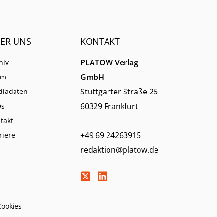
ER UNS
KONTAKT
PLATOW Verlag
hiv
GmbH
am
Stuttgarter Straße 25
diadaten
60329 Frankfurt
Qs
takt
+49 69 24263915
riere
redaktion@platow.de
Cookies