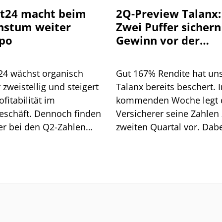
t24 macht beim
2Q-Preview Talanx:
hstum weiter
Zwei Puffer sichern
po
Gewinn vor der
Hurrikan-Saison
24 wächst organisch
Gut 167% Rendite hat un
 zweistellig und steigert
Talanx bereits beschert. I
ofitabilität im
kommenden Woche legt 
eschäft. Dennoch finden
Versicherer seine Zahlen
er bei den Q2-Zahlen
zweiten Quartal vor. Dab
 konkreten Angriffspunkt.
dürften sich zwei Puffer z
die das profitable Wach
im weiteren Jahresverlau
absichern.