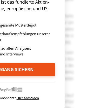
st das fundierte Aktien-
che, europäische und US-
as gesamte Musterdepot
Verkaufsempfehlungen unserer
n
zu allen Analysen,
nd Interviews
ZUGANG SICHERN
ts Abonnent?
Hier anmelden