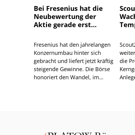
Bei Fresenius hat die
Scou
Neubewertung der
Wac
Aktie gerade erst
Tem
begonnen
Fresenius hat den jahrelangen
Scout
Konzernumbau hinter sich
weiter
gebracht und liefert jetzt kräftig
die Pr
steigende Gewinne. Die Börse
Kerng
honoriert den Wandel, im
Anleg
historischen Vergleich bleibt
einen
die Bewertung der Aktie aber
moderat.