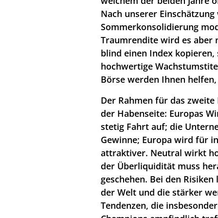
welchem der beiden Jahre or
Nach unserer Einschätzung 
Sommerkonsolidierung mode
Traumrendite wird es aber n
blind einen Index kopieren,
hochwertige Wachstumstitel
Börse werden Ihnen helfen,
Der Rahmen für das zweite Ha
der Habenseite: Europas Wi
stetig Fahrt auf; die Unter
Gewinne; Europa wird für i
attraktiver. Neutral wirkt ho
der Überliquidität muss he
geschehen. Bei den Risiken 
der Welt und die stärker w
Tendenzen, die insbesonder