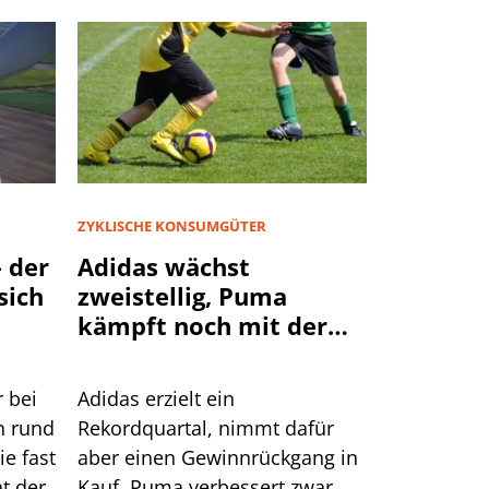
ZYKLISCHE KONSUMGÜTER
 der
Adidas wächst
sich
zweistellig, Puma
kämpft noch mit der
Nachfrage
r bei
Adidas erzielt ein
n rund
Rekordquartal, nimmt dafür
ie fast
aber einen Gewinnrückgang in
at der
Kauf. Puma verbessert zwar