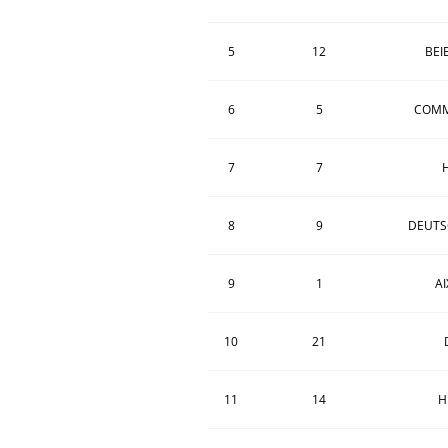
5
12
BEI
6
5
COMM
7
7
8
9
DEUTS
9
1
A
10
21
11
14
H