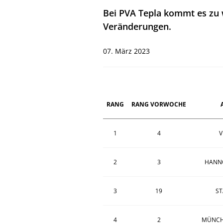
Bei PVA Tepla kommt es zu 
Veränderungen.
07. März 2023
RANG
RANG VORWOCHE
1
4
V
2
3
HANN
3
19
ST
4
2
MÜNCH