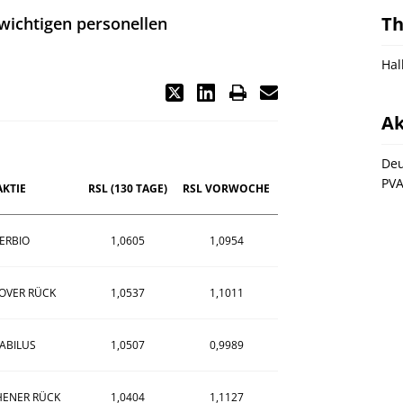
T
wichtigen personellen
Hal
Ak
Deu
PVA
AKTIE
RSL (130 TAGE)
RSL VORWOCHE
ERBIO
1,0605
1,0954
OVER RÜCK
1,0537
1,1011
ABILUS
1,0507
0,9989
ENER RÜCK
1,0404
1,1127