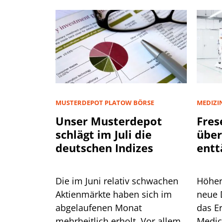
MUSTERDEPOT PLATOW BÖRSE
MEDIZI
Unser Musterdepot
Fres
schlägt im Juli die
über
deutschen Indizes
entt
Pat
Die im Juni relativ schwachen
Höher
Aktienmärkte haben sich im
neue 
abgelaufenen Monat
das E
mehrheitlich erholt. Vor allem
Medic