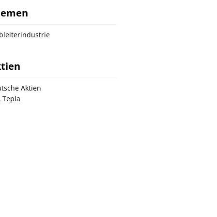
hemen
bleiterindustrie
tien
tsche Aktien
 Tepla