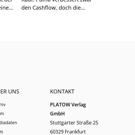
einen
den Cashflow, doch die
tal
Nachfrage bleibt schwach.
is
n
innt.
ER UNS
KONTAKT
PLATOW Verlag
hiv
GmbH
am
Stuttgarter Straße 25
diadaten
60329 Frankfurt
Qs