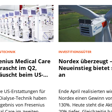
NTECHNIK
INVESTITIONSGÜTER
enius Medical Care
Nordex überzeugt –
rascht im Q2,
Neueinstieg bietet 
äuscht beim US-
an
ientenwachstum
e US-Erstattungen für
Ende April realisierten wi
Dialyse-Technik haben
Nordex einen Gewinn vo
rgebnis von Fresenius
130%. Heute steht die Akt
al Care im zweiten
20% tiefer. Gleichzeitig h