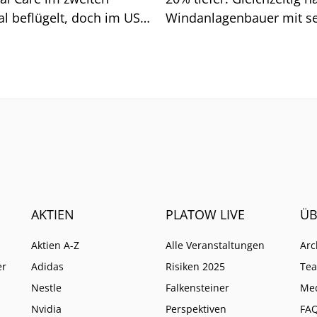
l beflügelt, doch im US-
Windanlagenbauer mit s
schäft hakt es weiter.
Zahlen zum zweiten Quar
mbau braucht Zeit.
eindrucksvoll unter Bewe
gestellt, dass der
Margenaufbau inzwische
deutlich an Dynamik gew
AKTIEN
PLATOW LIVE
ÜB
Aktien A-Z
Alle Veranstaltungen
Arc
er
Adidas
Risiken 2025
Te
Nestle
Falkensteiner
Me
Nvidia
Perspektiven
FA