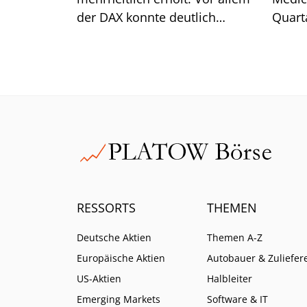
der DAX konnte deutlich
Quarta
zulegen. Wie sich unser
Kernge
Musterdepot im Vergleich dazu
Der U
geschlagen hat, erfahren Sie in
unserem Juli-Update.
RESSORTS
THEMEN
Deutsche Aktien
Themen A-Z
Europäische Aktien
Autobauer & Zuliefer
US-Aktien
Halbleiter
Emerging Markets
Software & IT