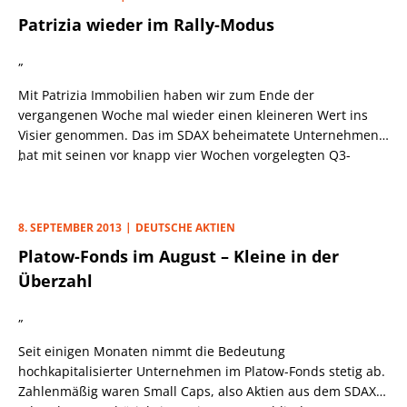
Belastungsfaktoren für die Aktienkurse beider
Patrizia wieder im Rally-Modus
Gesellschaften eingeräumt hatten.
„
Mit Patrizia Immobilien haben wir zum Ende der
vergangenen Woche mal wieder einen kleineren Wert ins
Visier genommen. Das im SDAX beheimatete Unternehmen
hat mit seinen vor knapp vier Wochen vorgelegten Q3-
„
Zahlen den Markt erst einmal enttäuscht. Nach neun
Monaten ist das „operative Ergebnis“ um 28% gefallen, so
dass bis zu diesem Zeitpunkt lediglich 40% des
8. SEPTEMBER 2013
DEUTSCHE AKTIEN
angestrebten Jahresziels von „mindestens 47 Mio. Euro“
Platow-Fonds im August – Kleine in der
eingefahren waren. Trotzdem zeigt sich der Vorstand
zuversichtlich, die gesteckten Ziele bis Ende Dezember zu
Überzahl
erreichen. Dabei setzen die Augsburger auf eine
Ankaufsgebühr, die beim Erwerb eines zusätzlichen
„
Portfolios anfallen soll und verweisen in diesem
Seit einigen Monaten nimmt die Bedeutung
Zusammenhang auf „aussichtsreiche Verhandlungen“.
hochkapitalisierter Unternehmen im Platow-Fonds stetig ab.
Dadurch konnte bei der Aktie ein Kursrutsch wahrscheinlich
Zahlenmäßig waren Small Caps, also Aktien aus dem SDAX
verhindert werden.