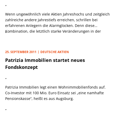
„
Wenn ungewöhnlich viele Aktien Jahreshochs und zeitgleich
zahlreiche andere Jahrestiefs erreichen, schrillen bei
erfahrenen Anlegern die Alarmglocken. Denn diese
Kombination, die letztlich starke Veränderungen in der
„
Marktbreite und zunehmende Unsicherheit signalisiert, trat
in der Vergangenheit auffallend oft vor großen
Trendwenden nach unten auf, z. B. vor dem Crash 1987 und
25. SEPTEMBER 2011
DEUTSCHE AKTIEN
im Sommer 2007, kurz vor dem Ausbruch der
Patrizia Immobilien startet neues
Finanzmarktkrise.
Fondskonzept
„
Patrizia Immobilien legt einen Wohnimmobilienfonds auf.
Co-Investor mit 100 Mio. Euro Einsatz sei „eine namhafte
Pensionskasse“, heißt es aus Augsburg.
„