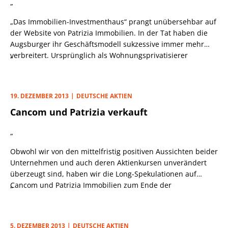
„
„Das Immobilien-Investmenthaus“ prangt unübersehbar auf
der Website von Patrizia Immobilien. In der Tat haben die
Augsburger ihr Geschäftsmodell sukzessive immer mehr
verbreitert. Ursprünglich als Wohnungsprivatisierer
„
gestartet, wagte sich Patrizia nach dem Börsengang 2006
auch an Gewerbeimmobilien, expandierte ins Ausland und
legte Spezialfonds für institutionelle Investoren auf.
19. DEZEMBER 2013
DEUTSCHE AKTIEN
Cancom und Patrizia verkauft
„
Obwohl wir von den mittelfristig positiven Aussichten beider
Unternehmen und auch deren Aktienkursen unverändert
überzeugt sind, haben wir die Long-Spekulationen auf
Cancom und Patrizia Immobilien zum Ende der
„
vergangenen Woche vorzeitig abgebrochen. Der Grund
waren jeweils im Vorfeld potenziell anstehende
Nachrichten, denen wir den Status kurzfristiger
5. DEZEMBER 2013
DEUTSCHE AKTIEN