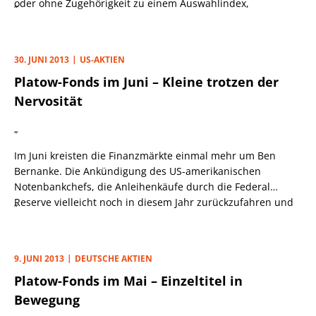
oder ohne Zugehörigkeit zu einem Auswahlindex,
„
gegenüber den Titeln aus DAX, MDAX oder TecDAX zwar
schon immer klar in der Mehrheit. Viele „Kleine“ sind an der
Börse aber wenig liquide und daher zum Aufbau größerer
30. JUNI 2013
US-AKTIEN
Positionen nicht geeignet. Inzwischen hat ihr Anteil,
Platow-Fonds im Juni – Kleine trotzen der
bezogen auf das gesamte Fondsvolumen, aber doch schon
ein recht stattliches Niveau erreicht.
Nervosität
„
Im Juni kreisten die Finanzmärkte einmal mehr um Ben
Bernanke. Die Ankündigung des US-amerikanischen
Notenbankchefs, die Anleihenkäufe durch die Federal
Reserve vielleicht noch in diesem Jahr zurückzufahren und
„
Mitte 2014 ganz auslaufen zu lassen, verursachte ein
mittleres Beben an den Märkten. Seitdem ist kein Tag
vergangen, an dem Aktionäre und Anleihegläubiger nicht
9. JUNI 2013
DEUTSCHE AKTIEN
nervös nach Anzeichen für eine Zinswende Ausschau
Platow-Fonds im Mai – Einzeltitel in
hielten.
Bewegung