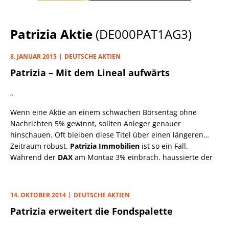
Patrizia Aktie
(DE000PAT1AG3)
8. JANUAR 2015
DEUTSCHE AKTIEN
Patrizia – Mit dem Lineal aufwärts
„
Wenn eine Aktie an einem schwachen Börsentag ohne
Nachrichten 5% gewinnt, sollten Anleger genauer
hinschauen. Oft bleiben diese Titel über einen längeren
Zeitraum robust.
Patrizia Immobilien
ist so ein Fall.
„
Während der
DAX
am Montag 3% einbrach, haussierte der
SDAX-
Titel. Ohnehin wirkt der Aufwärtstrend seit August
wie mit dem Lineal gezogen. Der letzte Rücksetzer ist dem
„Gratisaktienabschlag““ im Juli geschuldet. Zuletzt gab der
14. OKTOBER 2014
DEUTSCHE AKTIEN
Immobilienkonzern lieber neue Aktien im Verhältnis 10:1
Patrizia erweitert die Fondspalette
aus, statt Dividende zu zahlen. Das soll auch 2015 so
bleiben, hören wir aus Augsburg.