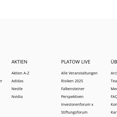
rückgang bleibt moderat.
nutzen.
ißt das alles für die
AKTIEN
PLATOW LIVE
ÜB
Aktien A-Z
Alle Veranstaltungen
Arc
er
Adidas
Risiken 2025
Te
Nestle
Falkensteiner
Me
Nvidia
Perspektiven
FA
Investorenforum x
Kon
Stiftungsforum
Kar