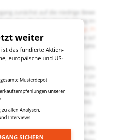
etzt weiter
st das fundierte Aktien-
che, europäische und US-
as gesamte Musterdepot
Verkaufsempfehlungen unserer
n
zu allen Analysen,
nd Interviews
ZUGANG SICHERN