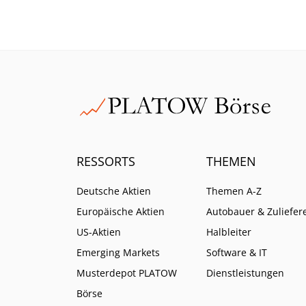
gewechselt. Für die aktuelle
Preis
Erholung ist das ein gutes
Was he
Zeichen.
Aktie?
RESSORTS
THEMEN
Deutsche Aktien
Themen A-Z
Europäische Aktien
Autobauer & Zuliefer
US-Aktien
Halbleiter
Emerging Markets
Software & IT
Musterdepot PLATOW
Dienstleistungen
Börse