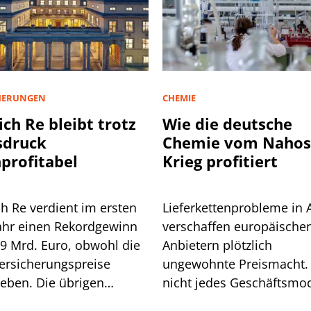
HERUNGEN
CHEMIE
ch Re bleibt trotz
Wie die deutsche
sdruck
Chemie vom Nahos
profitabel
Krieg profitiert
h Re verdient im ersten
Lieferkettenprobleme in 
ahr einen Rekordgewinn
verschaffen europäische
,9 Mrd. Euro, obwohl die
Anbietern plötzlich
ersicherungspreise
ungewohnte Preismacht.
eben. Die übrigen
nicht jedes Geschäftsmod
en gleichen das aus, der
kann diesen Vorteil auch