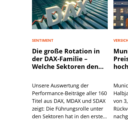
SENTIMENT
VERSIC
Die große Rotation in
Muni
der DAX-Familie –
Prei
Welche Sektoren den
hoch
Aktienmarkt antreiben
Unsere Auswertung der
Munic
Performance-Beiträge aller 160
Halbj
Titel aus DAX, MDAX und SDAX
von 3
zeigt: Die Führungsrolle unter
Rückv
den Sektoren hat in den ersten
nachg
sieben Monaten mehrfach
Spart