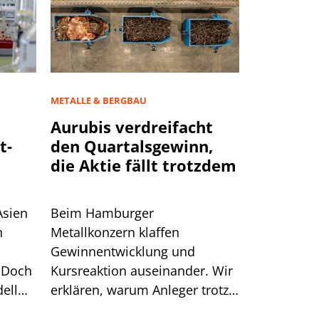
METALLE & BERGBAU
Aurubis verdreifacht
t-
den Quartalsgewinn,
die Aktie fällt trotzdem
Asien
Beim Hamburger
n
Metallkonzern klaffen
Gewinnentwicklung und
 Doch
Kursreaktion auseinander. Wir
ell
erklären, warum Anleger trotz
starker Zahlen Kasse machten.