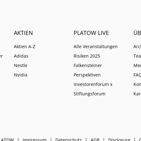
AKTIEN
PLATOW LIVE
ÜB
Aktien A-Z
Alle Veranstaltungen
Arc
er
Adidas
Risiken 2025
Te
Nestle
Falkensteiner
Me
Nvidia
Perspektiven
FA
Investorenforum x
Kon
Stiftungsforum
Kar
PLATOW
Impressum
Datenschutz
AGB
Disclosure