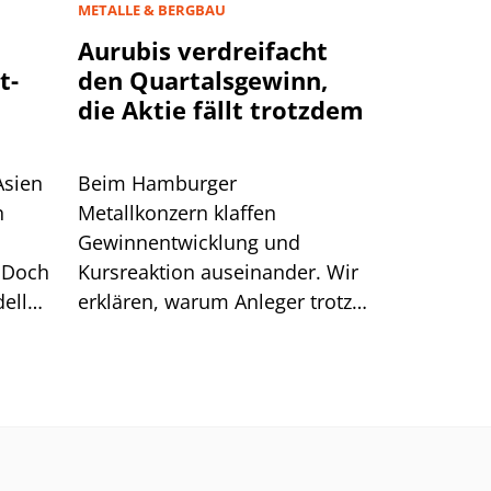
METALLE & BERGBAU
Aurubis verdreifacht
t-
den Quartalsgewinn,
die Aktie fällt trotzdem
Asien
Beim Hamburger
n
Metallkonzern klaffen
Gewinnentwicklung und
 Doch
Kursreaktion auseinander. Wir
ell
erklären, warum Anleger trotz
starker Zahlen Kasse machten.