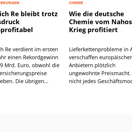
HERUNGEN
CHEMIE
ch Re bleibt trotz
Wie die deutsche
sdruck
Chemie vom Nahos
profitabel
Krieg profitiert
h Re verdient im ersten
Lieferkettenprobleme in 
ahr einen Rekordgewinn
verschaffen europäische
,9 Mrd. Euro, obwohl die
Anbietern plötzlich
ersicherungspreise
ungewohnte Preismacht.
eben. Die übrigen
nicht jedes Geschäftsmod
en gleichen das aus, der
kann diesen Vorteil auch
rückgang bleibt moderat.
nutzen.
ißt das alles für die