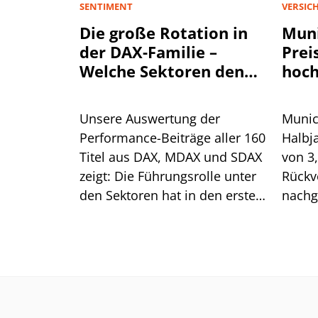
SENTIMENT
VERSIC
Die große Rotation in
Muni
der DAX-Familie –
Prei
Welche Sektoren den
hoch
Aktienmarkt antreiben
Unsere Auswertung der
Munic
Performance-Beiträge aller 160
Halbj
Titel aus DAX, MDAX und SDAX
von 3
zeigt: Die Führungsrolle unter
Rückv
den Sektoren hat in den ersten
nachg
sieben Monaten mehrfach
Spart
gewechselt. Für die aktuelle
Preis
Erholung ist das ein gutes
Was he
Zeichen.
Aktie?