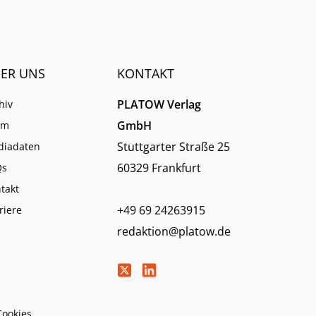
ER UNS
KONTAKT
PLATOW Verlag
hiv
GmbH
am
Stuttgarter Straße 25
diadaten
60329 Frankfurt
Qs
takt
+49 69 24263915
riere
redaktion@platow.de
Cookies