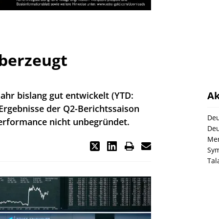
berzeugt
Ak
ahr bislang gut entwickelt (YTD:
Ergebnisse der Q2-Berichtssaison
Deu
sperformance nicht unbegründet.
Deu
Mer
Sym
Tal