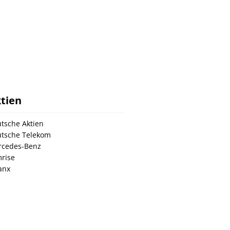
tien
tsche Aktien
tsche Telekom
cedes-Benz
rise
anx