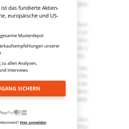
st das fundierte Aktien-
che, europäische und US-
as gesamte Musterdepot
Verkaufsempfehlungen unserer
n
zu allen Analysen,
nd Interviews
ZUGANG SICHERN
ts Abonnent?
Hier anmelden