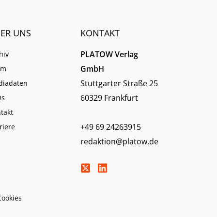
ER UNS
KONTAKT
PLATOW Verlag
hiv
GmbH
am
Stuttgarter Straße 25
diadaten
60329 Frankfurt
Qs
takt
+49 69 24263915
riere
redaktion@platow.de
Cookies