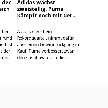
 der
Adidas wächst
sich
zweistellig, Puma
kämpft noch mit der
Nachfrage
r bei
Adidas erzielt ein
n rund
Rekordquartal, nimmt dafür
ie fast
aber einen Gewinnrückgang in
at der
Kauf. Puma verbessert zwar
einen
den Cashflow, doch die
tal
Nachfrage bleibt schwach.
is
n
innt.