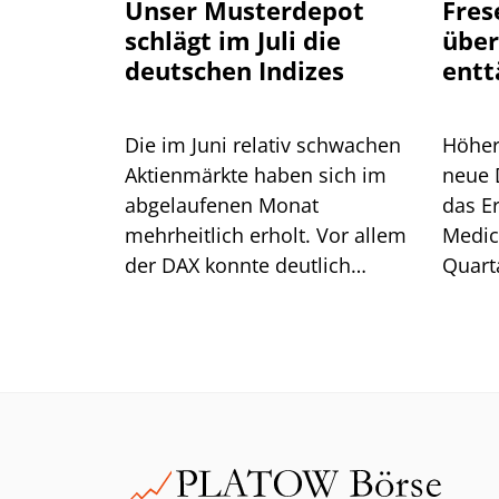
Unser Musterdepot
Fres
schlägt im Juli die
über
deutschen Indizes
entt
Pat
Die im Juni relativ schwachen
Höher
Aktienmärkte haben sich im
neue 
abgelaufenen Monat
das E
mehrheitlich erholt. Vor allem
Medic
der DAX konnte deutlich
Quarta
zulegen. Wie sich unser
Kernge
Musterdepot im Vergleich dazu
Der U
geschlagen hat, erfahren Sie in
unserem Juli-Update.