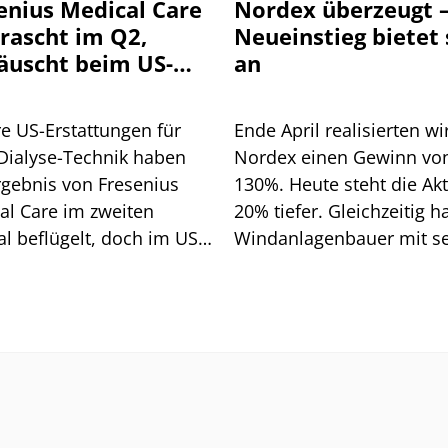
enius Medical Care
Nordex überzeugt –
rascht im Q2,
Neueinstieg bietet 
äuscht beim US-
an
ientenwachstum
e US-Erstattungen für
Ende April realisierten wi
Dialyse-Technik haben
Nordex einen Gewinn vo
rgebnis von Fresenius
130%. Heute steht die Akt
al Care im zweiten
20% tiefer. Gleichzeitig h
l beflügelt, doch im US-
Windanlagenbauer mit s
schäft hakt es weiter.
Zahlen zum zweiten Quar
mbau braucht Zeit.
eindrucksvoll unter Bewe
gestellt, dass der
Margenaufbau inzwische
deutlich an Dynamik gew