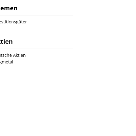
hemen
estitionsgüter
tien
tsche Aktien
gmetall