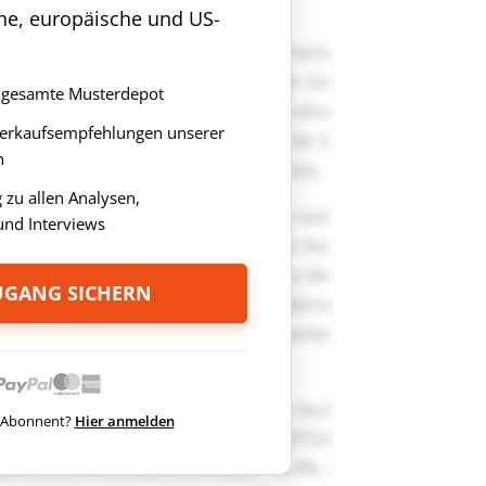
che, europäische und US-
as gesamte Musterdepot
Verkaufsempfehlungen unserer
n
zu allen Analysen,
nd Interviews
ZUGANG SICHERN
ts Abonnent?
Hier anmelden