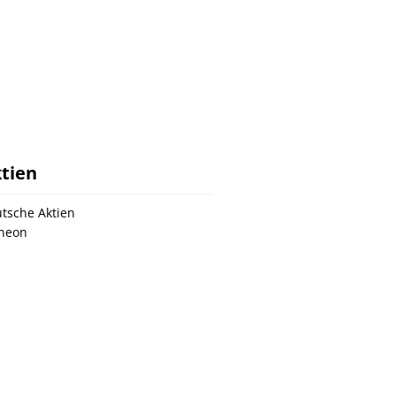
tien
tsche Aktien
ineon