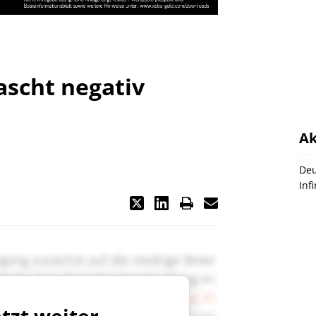
ascht negativ
Ak
Deu
Inf
etzt weiter