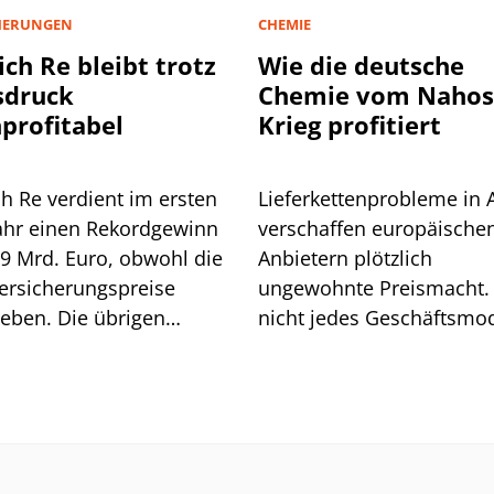
HERUNGEN
CHEMIE
ch Re bleibt trotz
Wie die deutsche
sdruck
Chemie vom Nahos
profitabel
Krieg profitiert
h Re verdient im ersten
Lieferkettenprobleme in 
ahr einen Rekordgewinn
verschaffen europäische
,9 Mrd. Euro, obwohl die
Anbietern plötzlich
ersicherungspreise
ungewohnte Preismacht.
eben. Die übrigen
nicht jedes Geschäftsmod
en gleichen das aus, der
kann diesen Vorteil auch
rückgang bleibt moderat.
nutzen.
ißt das alles für die