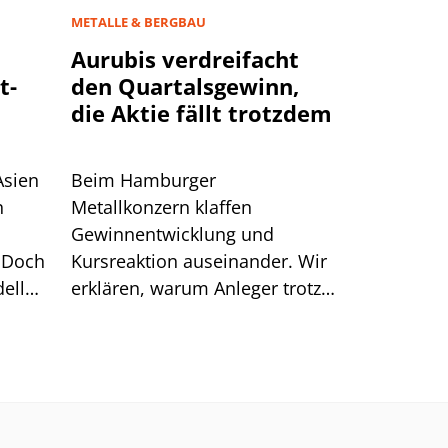
METALLE & BERGBAU
Aurubis verdreifacht
t-
den Quartalsgewinn,
die Aktie fällt trotzdem
Asien
Beim Hamburger
n
Metallkonzern klaffen
Gewinnentwicklung und
 Doch
Kursreaktion auseinander. Wir
ell
erklären, warum Anleger trotz
starker Zahlen Kasse machten.