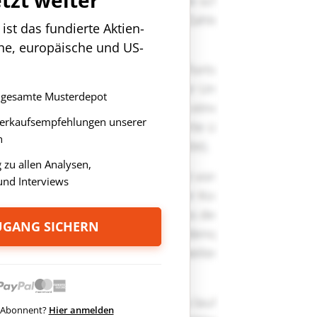
st das fundierte Aktien-
che, europäische und US-
as gesamte Musterdepot
Verkaufsempfehlungen unserer
n
zu allen Analysen,
nd Interviews
ZUGANG SICHERN
ts Abonnent?
Hier anmelden