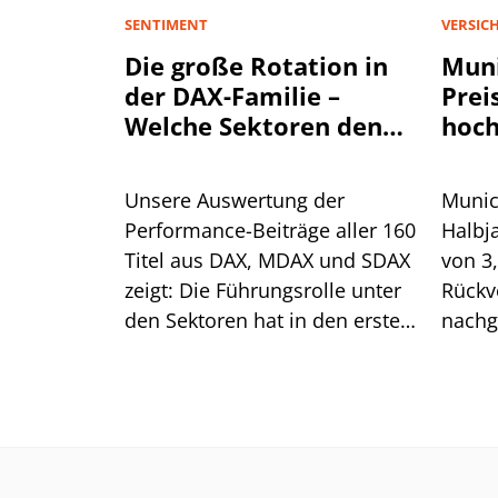
SENTIMENT
VERSIC
Die große Rotation in
Muni
der DAX-Familie –
Prei
Welche Sektoren den
hoch
Aktienmarkt antreiben
Unsere Auswertung der
Munic
Performance-Beiträge aller 160
Halbj
Titel aus DAX, MDAX und SDAX
von 3
zeigt: Die Führungsrolle unter
Rückv
den Sektoren hat in den ersten
nachg
sieben Monaten mehrfach
Spart
gewechselt. Für die aktuelle
Preis
Erholung ist das ein gutes
Was he
Zeichen.
Aktie?