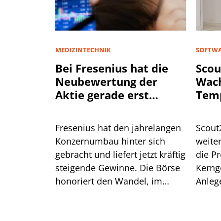
MEDIZINTECHNIK
SOFTWA
Bei Fresenius hat die
Scou
Neubewertung der
Wac
Aktie gerade erst
Tem
begonnen
Fresenius hat den jahrelangen
Scout
Konzernumbau hinter sich
weiter
gebracht und liefert jetzt kräftig
die Pr
steigende Gewinne. Die Börse
Kerng
honoriert den Wandel, im
Anleg
historischen Vergleich bleibt
einen
die Bewertung der Aktie aber
moderat.