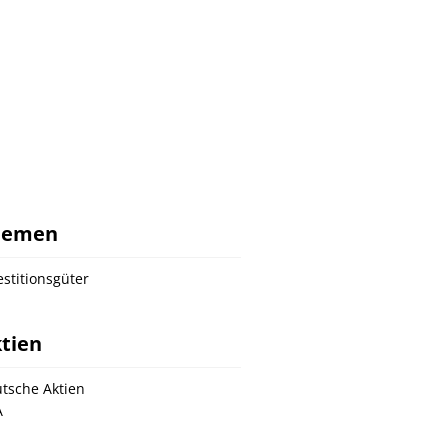
hemen
estitionsgüter
tien
tsche Aktien
A