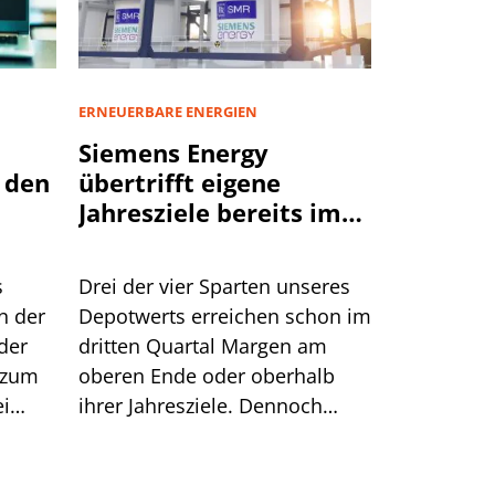
ERNEUERBARE ENERGIEN
Siemens Energy
 den
übertrifft eigene
Jahresziele bereits im
dritten Quartal
s
Drei der vier Sparten unseres
n der
Depotwerts erreichen schon im
der
dritten Quartal Margen am
 zum
oberen Ende oder oberhalb
ei
ihrer Jahresziele. Dennoch
eigen,
reagiert die Börse
stum
zurückhaltend. Wir zeigen die
f
Gründe.