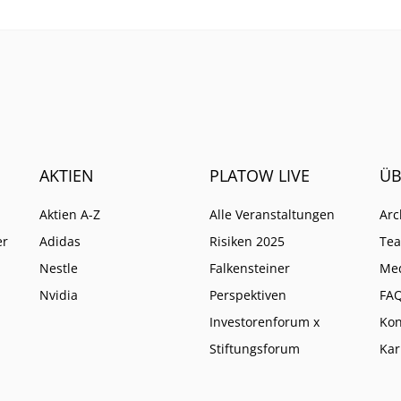
absichern.
AKTIEN
PLATOW LIVE
ÜB
Aktien A-Z
Alle Veranstaltungen
Arc
er
Adidas
Risiken 2025
Te
Nestle
Falkensteiner
Me
Nvidia
Perspektiven
FA
Investorenforum x
Kon
Stiftungsforum
Kar