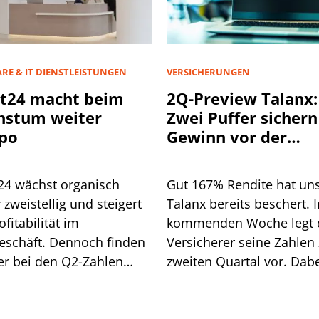
RE & IT DIENSTLEISTUNGEN
VERSICHERUNGEN
t24 macht beim
2Q-Preview Talanx:
hstum weiter
Zwei Puffer sichern
po
Gewinn vor der
Hurrikan-Saison
24 wächst organisch
Gut 167% Rendite hat un
 zweistellig und steigert
Talanx bereits beschert. I
ofitabilität im
kommenden Woche legt 
eschäft. Dennoch finden
Versicherer seine Zahlen
er bei den Q2-Zahlen
zweiten Quartal vor. Dab
 konkreten Angriffspunkt.
dürften sich zwei Puffer z
die das profitable Wach
im weiteren Jahresverlau