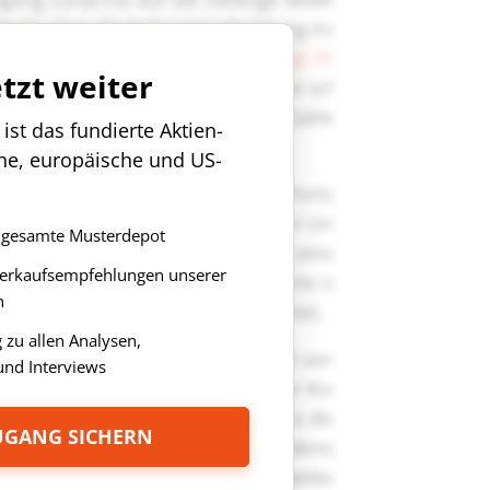
etzt weiter
st das fundierte Aktien-
che, europäische und US-
as gesamte Musterdepot
Verkaufsempfehlungen unserer
n
zu allen Analysen,
nd Interviews
ZUGANG SICHERN