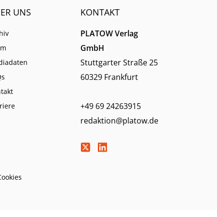
ER UNS
KONTAKT
PLATOW Verlag
hiv
GmbH
am
Stuttgarter Straße 25
diadaten
60329 Frankfurt
Qs
takt
+49 69 24263915
riere
redaktion@platow.de
Cookies