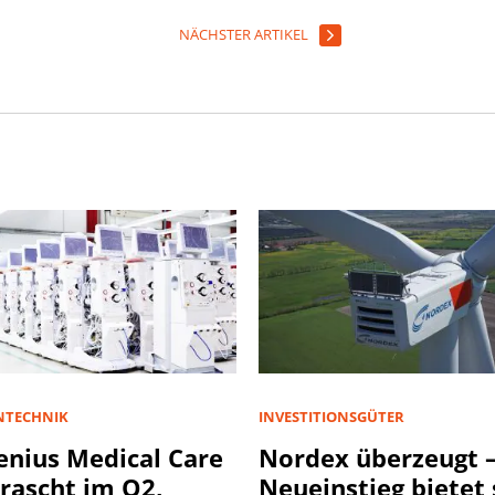
NÄCHSTER ARTIKEL
NTECHNIK
INVESTITIONSGÜTER
enius Medical Care
Nordex überzeugt –
rascht im Q2,
Neueinstieg bietet 