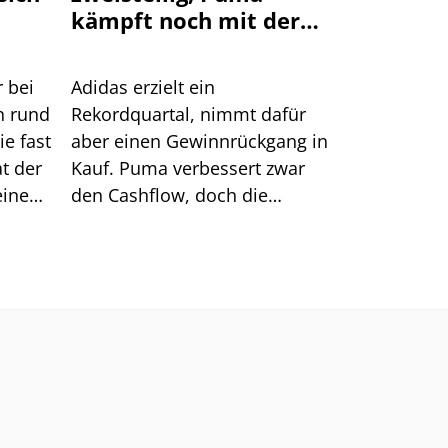
kämpft noch mit der
Nachfrage
r bei
Adidas erzielt ein
n rund
Rekordquartal, nimmt dafür
ie fast
aber einen Gewinnrückgang in
at der
Kauf. Puma verbessert zwar
einen
den Cashflow, doch die
tal
Nachfrage bleibt schwach.
is
n
innt.