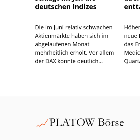
deutschen Indizes
entt
Pat
Die im Juni relativ schwachen
Höher
Aktienmärkte haben sich im
neue 
abgelaufenen Monat
das E
mehrheitlich erholt. Vor allem
Medic
der DAX konnte deutlich
Quarta
zulegen. Wie sich unser
Kernge
Musterdepot im Vergleich dazu
Der U
geschlagen hat, erfahren Sie in
unserem Juli-Update.