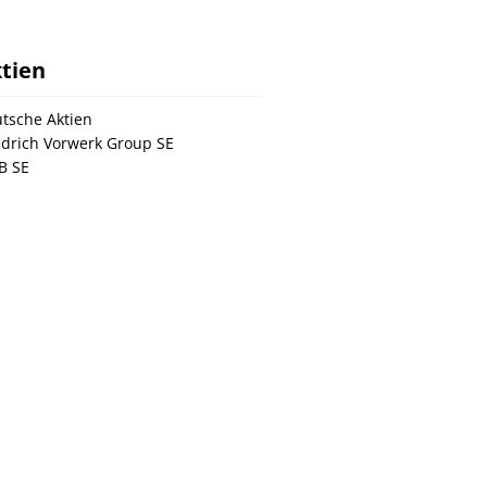
tien
tsche Aktien
edrich Vorwerk Group SE
B SE