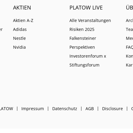
AKTIEN
PLATOW LIVE
ÜB
Aktien A-Z
Alle Veranstaltungen
Arc
er
Adidas
Risiken 2025
Te
Nestle
Falkensteiner
Me
Nvidia
Perspektiven
FA
Investorenforum x
Kon
Stiftungsforum
Kar
PLATOW
Impressum
Datenschutz
AGB
Disclosure