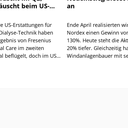
äuscht beim US-
an
ientenwachstum
e US-Erstattungen für
Ende April realisierten wi
Dialyse-Technik haben
Nordex einen Gewinn vo
rgebnis von Fresenius
130%. Heute steht die Akt
al Care im zweiten
20% tiefer. Gleichzeitig h
l beflügelt, doch im US-
Windanlagenbauer mit s
schäft hakt es weiter.
Zahlen zum zweiten Quar
mbau braucht Zeit.
eindrucksvoll unter Bewe
gestellt, dass der
Margenaufbau inzwische
deutlich an Dynamik gew