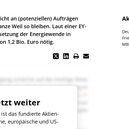
Ak
icht an (potenziellen) Aufträgen
nze Weil so bleiben. Laut einer EY-
Deu
msetzung der Energiewende in
Fri
n 1,2 Bio. Euro nötig.
MB
etzt weiter
st das fundierte Aktien-
che, europäische und US-