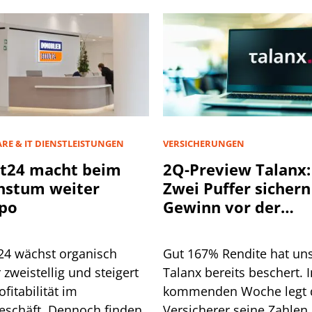
RE & IT DIENSTLEISTUNGEN
VERSICHERUNGEN
t24 macht beim
2Q-Preview Talanx:
hstum weiter
Zwei Puffer sichern
po
Gewinn vor der
Hurrikan-Saison
24 wächst organisch
Gut 167% Rendite hat un
 zweistellig und steigert
Talanx bereits beschert. I
ofitabilität im
kommenden Woche legt 
eschäft. Dennoch finden
Versicherer seine Zahlen