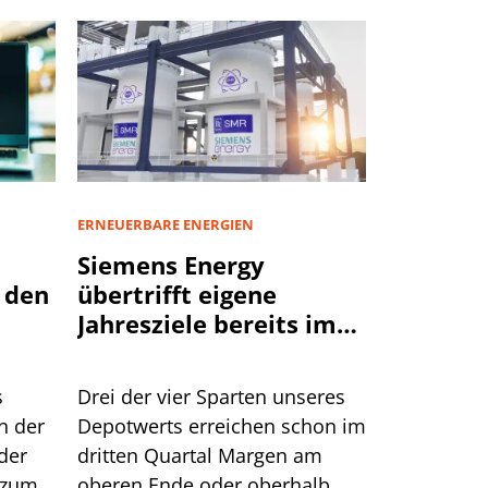
ERNEUERBARE ENERGIEN
Siemens Energy
 den
übertrifft eigene
Jahresziele bereits im
dritten Quartal
s
Drei der vier Sparten unseres
n der
Depotwerts erreichen schon im
der
dritten Quartal Margen am
 zum
oberen Ende oder oberhalb