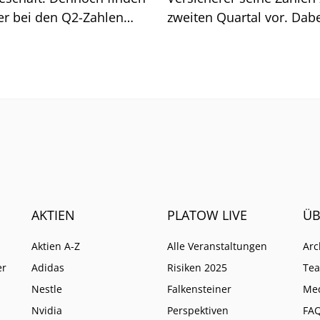
er bei den Q2-Zahlen
zweiten Quartal vor. Dab
 konkreten Angriffspunkt.
dürften sich zwei Puffer z
die das profitable Wach
im weiteren Jahresverlau
absichern.
AKTIEN
PLATOW LIVE
ÜB
Aktien A-Z
Alle Veranstaltungen
Arc
er
Adidas
Risiken 2025
Te
Nestle
Falkensteiner
Me
Nvidia
Perspektiven
FA