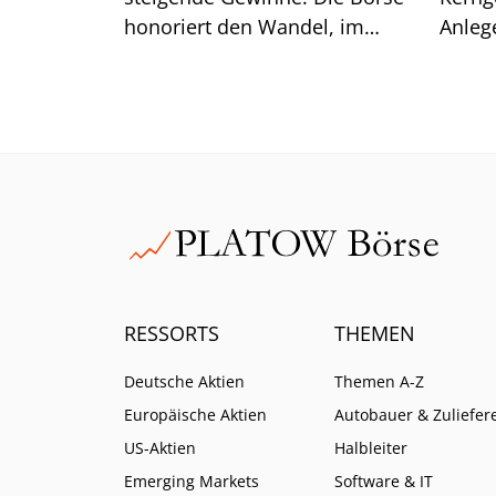
honoriert den Wandel, im
Anleg
historischen Vergleich bleibt
einen
die Bewertung der Aktie aber
moderat.
RESSORTS
THEMEN
Deutsche Aktien
Themen A-Z
Europäische Aktien
Autobauer & Zuliefer
US-Aktien
Halbleiter
Emerging Markets
Software & IT