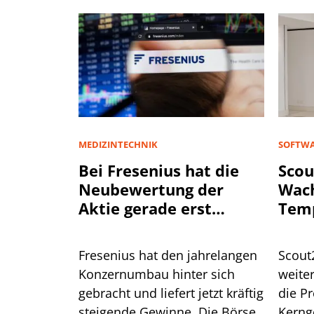
MEDIZINTECHNIK
SOFTWA
Bei Fresenius hat die
Scou
Neubewertung der
Wac
Aktie gerade erst
Tem
begonnen
Fresenius hat den jahrelangen
Scout
Konzernumbau hinter sich
weiter
gebracht und liefert jetzt kräftig
die Pr
steigende Gewinne. Die Börse
Kerng