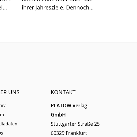
ei
ihrer Jahresziele. Dennoch
eigen,
reagiert die Börse
stum
zurückhaltend. Wir zeigen die
f
Gründe.
ER UNS
KONTAKT
PLATOW Verlag
hiv
GmbH
am
Stuttgarter Straße 25
diadaten
60329 Frankfurt
Qs