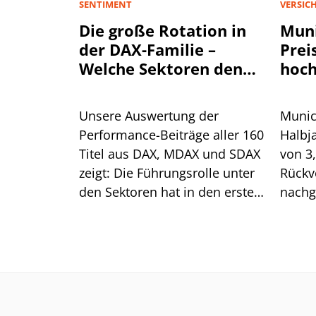
SENTIMENT
VERSIC
Die große Rotation in
Muni
der DAX-Familie –
Prei
Welche Sektoren den
hoch
Aktienmarkt antreiben
Unsere Auswertung der
Munic
Performance-Beiträge aller 160
Halbj
Titel aus DAX, MDAX und SDAX
von 3
zeigt: Die Führungsrolle unter
Rückv
den Sektoren hat in den ersten
nachg
sieben Monaten mehrfach
Spart
gewechselt. Für die aktuelle
Preis
Erholung ist das ein gutes
Was he
Zeichen.
Aktie?