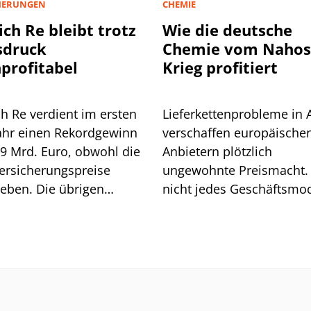
HERUNGEN
CHEMIE
ch Re bleibt trotz
Wie die deutsche
sdruck
Chemie vom Nahos
profitabel
Krieg profitiert
h Re verdient im ersten
Lieferkettenprobleme in 
ahr einen Rekordgewinn
verschaffen europäische
,9 Mrd. Euro, obwohl die
Anbietern plötzlich
ersicherungspreise
ungewohnte Preismacht.
eben. Die übrigen
nicht jedes Geschäftsmod
en gleichen das aus, der
kann diesen Vorteil auch
rückgang bleibt moderat.
nutzen.
ißt das alles für die