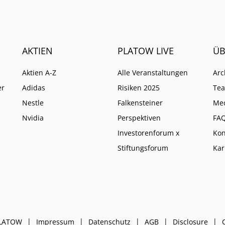
AKTIEN
PLATOW LIVE
ÜB
Aktien A-Z
Alle Veranstaltungen
Arc
er
Adidas
Risiken 2025
Te
Nestle
Falkensteiner
Me
Nvidia
Perspektiven
FA
Investorenforum x
Kon
Stiftungsforum
Kar
PLATOW
Impressum
Datenschutz
AGB
Disclosure