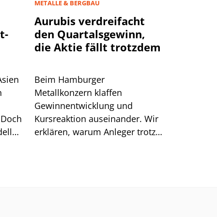
METALLE & BERGBAU
Aurubis verdreifacht
t-
den Quartalsgewinn,
die Aktie fällt trotzdem
Asien
Beim Hamburger
n
Metallkonzern klaffen
Gewinnentwicklung und
 Doch
Kursreaktion auseinander. Wir
ell
erklären, warum Anleger trotz
starker Zahlen Kasse machten.