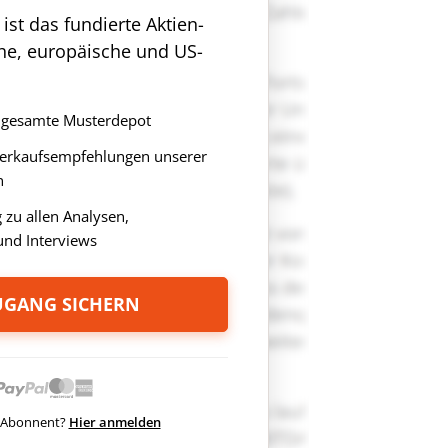
st das fundierte Aktien-
che, europäische und US-
as gesamte Musterdepot
Verkaufsempfehlungen unserer
n
zu allen Analysen,
nd Interviews
ZUGANG SICHERN
ts Abonnent?
Hier anmelden