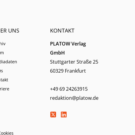
ER UNS
KONTAKT
PLATOW Verlag
hiv
GmbH
am
Stuttgarter Straße 25
diadaten
60329 Frankfurt
Qs
takt
+49 69 24263915
riere
redaktion@platow.de
Cookies