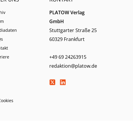
PLATOW Verlag
hiv
GmbH
am
Stuttgarter Straße 25
diadaten
60329 Frankfurt
Qs
takt
+49 69 24263915
riere
redaktion@platow.de
Cookies