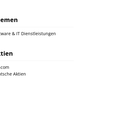
hemen
tware & IT Dienstleistungen
tien
ncom
tsche Aktien