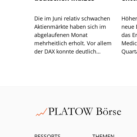
Pat
Die im Juni relativ schwachen
Höher
Aktienmärkte haben sich im
neue 
abgelaufenen Monat
das E
mehrheitlich erholt. Vor allem
Medic
der DAX konnte deutlich
Quarta
zulegen. Wie sich unser
Kernge
Musterdepot im Vergleich dazu
Der U
geschlagen hat, erfahren Sie in
unserem Juli-Update.
RESSORTS
THEMEN