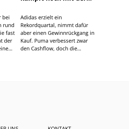
Nachfrage
r bei
Adidas erzielt ein
n rund
Rekordquartal, nimmt dafür
ie fast
aber einen Gewinnrückgang in
at der
Kauf. Puma verbessert zwar
einen
den Cashflow, doch die
tal
Nachfrage bleibt schwach.
is
n
innt.
ER UNS
KONTAKT