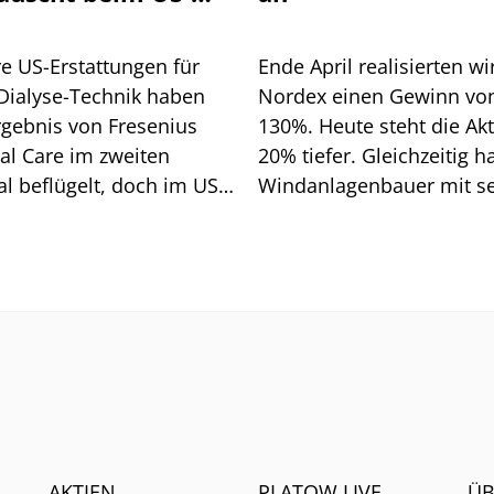
ientenwachstum
e US-Erstattungen für
Ende April realisierten wi
Dialyse-Technik haben
Nordex einen Gewinn vo
rgebnis von Fresenius
130%. Heute steht die Akt
al Care im zweiten
20% tiefer. Gleichzeitig h
l beflügelt, doch im US-
Windanlagenbauer mit s
schäft hakt es weiter.
Zahlen zum zweiten Quar
mbau braucht Zeit.
eindrucksvoll unter Bewe
gestellt, dass der
Margenaufbau inzwische
deutlich an Dynamik gew
AKTIEN
PLATOW LIVE
ÜB