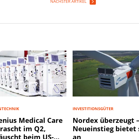
NÄCHSTER ARTIKEL
NTECHNIK
INVESTITIONSGÜTER
enius Medical Care
Nordex überzeugt –
rascht im Q2,
Neueinstieg bietet 
äuscht beim US-
an