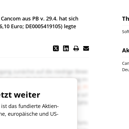
T
Cancom aus PB v. 29.4. hat sich
6,10 Euro; DE0005419105) legte
Sof
Ak
Ca
Deu
etzt weiter
st das fundierte Aktien-
che, europäische und US-