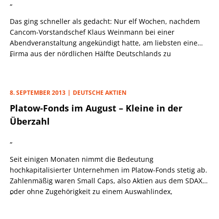
„
Das ging schneller als gedacht: Nur elf Wochen, nachdem
Cancom-Vorstandschef Klaus Weinmann bei einer
Abendveranstaltung angekündigt hatte, am liebsten eine
Firma aus der nördlichen Hälfte Deutschlands zu
„
akquirieren (PB v. 15.7.), greift er bei der Berliner on line
Datensysteme zu. Die Hauptstädter erwirtschafteten 2012
vor allem mit Kunden aus dem öffentlichen Dienst rund 39,5
8. SEPTEMBER 2013
DEUTSCHE AKTIEN
Mio. Euro und ein Ergebnis vor Zinsen, Steuern und
Platow-Fonds im August – Kleine in der
Abschreibungen von 3,3 Mio. Euro.
Überzahl
„
Seit einigen Monaten nimmt die Bedeutung
hochkapitalisierter Unternehmen im Platow-Fonds stetig ab.
Zahlenmäßig waren Small Caps, also Aktien aus dem SDAX
oder ohne Zugehörigkeit zu einem Auswahlindex,
„
gegenüber den Titeln aus DAX, MDAX oder TecDAX zwar
schon immer klar in der Mehrheit. Viele „Kleine“ sind an der