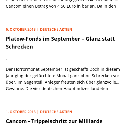
Cancom einen Betrag von 4,50 Euro in bar an. Da in den
„
vergangenen Tagen aus mehreren Stimmrechtsmitteilungen
hervorging, dass die Münchener massiv Pironet-Papiere
erwerben, kommt die Nachricht für viele Marktteilnehmer
6. OKTOBER 2013
DEUTSCHE AKTIEN
nicht überraschend. Per Donnerstag war Cancom bereits im
Platow-Fonds im September – Glanz statt
Besitz eines Pakets von 13,65%. Nachdem die Pironet-
Vorstände zustimmten, ihre Wertpapiere anzudienen, gilt
Schrecken
für Cancom eine Beteiligung von 27,4% als sicher. Ob die
Akquisition zustande kommt, hängt davon ab, ob im
„
Rahmen des Angebots eine mögliche
Der Horrormonat September ist geschafft! Doch in diesem
Mindestannahmeschwelle erreicht wird. Diese wurde
Jahr ging der gefürchtete Monat ganz ohne Schrecken vor­
bislang seitens der Bayern noch nicht konkretisiert.
über. Im Gegenteil: Anleger freuten sich über glanzvolle
Gewinne. Die vier deutschen Hauptindizes landeten
„
allesamt im Plus. Weder die Unsicherheiten vor der
Bundestagswahl noch vor der Sitzung der US-
amerikanischen Notenbank konnten die Bullen in ihrem
1. OKTOBER 2013
DEUTSCHE AKTIEN
Elan dauerhaft bremsen.
Cancom – Trippelschritt zur Milliarde