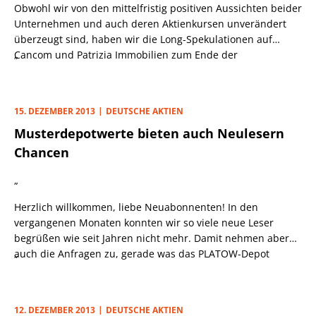
Obwohl wir von den mittelfristig positiven Aussichten beider
Unternehmen und auch deren Aktienkursen unverändert
überzeugt sind, haben wir die Long-Spekulationen auf
Cancom und Patrizia Immobilien zum Ende der
„
vergangenen Woche vorzeitig abgebrochen. Der Grund
waren jeweils im Vorfeld potenziell anstehende
Nachrichten, denen wir den Status kurzfristiger
15. DEZEMBER 2013
DEUTSCHE AKTIEN
Belastungsfaktoren für die Aktienkurse beider
Musterdepotwerte bieten auch Neulesern
Gesellschaften eingeräumt hatten.
Chancen
„
Herzlich willkommen, liebe Neuabonnenten! In den
vergangenen Monaten konnten wir so viele neue Leser
begrüßen wie seit Jahren nicht mehr. Damit nehmen aber
auch die Anfragen zu, gerade was das PLATOW-Depot
„
betrifft. Angesichts von aktuell über 36% Gewinn seit
Jahresanfang taucht unweigerlich die Frage auf, ob es für
einen Einstieg in die Werte des Musterportfolios nicht schon
12. DEZEMBER 2013
DEUTSCHE AKTIEN
zu spät ist.