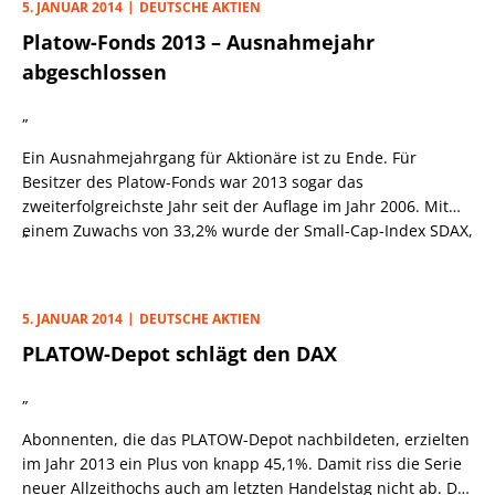
5. JANUAR 2014
DEUTSCHE AKTIEN
unsere beiden neuesten Depotwerte, erreichten jeweils nur
Platow-Fonds 2013 – Ausnahmejahr
etwa ein Zwanzigstel.
abgeschlossen
„
Ein Ausnahmejahrgang für Aktionäre ist zu Ende. Für
Besitzer des Platow-Fonds war 2013 sogar das
zweiterfolgreichste Jahr seit der Auflage im Jahr 2006. Mit
einem Zuwachs von 33,2% wurde der Small-Cap-Index SDAX,
„
der 29,3% gewann, erneut deutlich geschlagen. Gegenüber
dem DAX betrug der Vorsprung sogar fast acht
Prozentpunkte. Allerdings ist der bekannteste deutsche
5. JANUAR 2014
DEUTSCHE AKTIEN
Aktienindex für Vergleichszwecke weniger gut geeignet,
PLATOW-Depot schlägt den DAX
steckt aktuell doch weniger als ein Siebtel des
Fondsvermögens in deutschen Blue Chips. Ähnliches gilt für
„
die Mittelwerteindizes MDAX und TecDAX, die mit 39,1%
bzw. 40,9% im abgelaufenen Jahr stärker zulegten als der
Abonnenten, die das PLATOW-Depot nachbildeten, erzielten
Platow-Fonds.
im Jahr 2013 ein Plus von knapp 45,1%. Damit riss die Serie
neuer Allzeithochs auch am letzten Handelstag nicht ab. Die