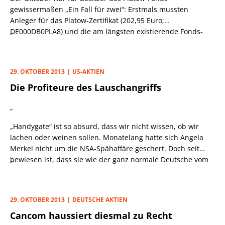
gewissermaßen „Ein Fall für zwei“: Erstmals mussten
Anleger für das Platow-Zertifikat (202,95 Euro;
DE000DB0PLA8) und die am längsten existierende Fonds-
„
Tranche (2 093,11 Euro; LU0247468878) für institutionelle
Investoren Beträge mit einer „2“ ganz vorne auf den Tisch
blättern. Anders ausgedrückt: Wer seit dem Start im Mai
29. OKTOBER 2013
US-AKTIEN
2006 dabei ist, hat sein Kapital möglicherweise schon
Die Profiteure des Lauschangriffs
verdoppelt. Das ist keine Selbstverständlichkeit, legte der
SDAX im selben Zeitraum doch nicht einmal um ein Viertel
„
zu.
„Handygate“ ist so absurd, dass wir nicht wissen, ob wir
lachen oder weinen sollen. Monatelang hatte sich
Angela
Merkel
nicht um die
NSA-
Spähaffäre geschert. Doch seit
bewiesen ist, dass sie wie der ganz normale Deutsche vom
„
amerikanischen Geheimdienst belauscht wurde, schmollt
sie sogar Big Brother
Barack Obama
ein bisschen.
29. OKTOBER 2013
DEUTSCHE AKTIEN
Cancom haussiert diesmal zu Recht