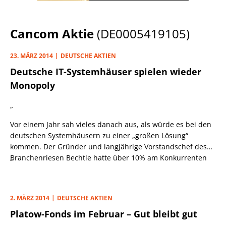
Cancom Aktie
(DE0005419105)
23. MÄRZ 2014
DEUTSCHE AKTIEN
Deutsche IT-Systemhäuser spielen wieder
Monopoly
„
Vor einem Jahr sah vieles danach aus, als würde es bei den
deutschen Systemhäusern zu einer „großen Lösung“
kommen. Der Gründer und langjährige Vorstandschef des
Branchenriesen Bechtle hatte über 10% am Konkurrenten
„
Cancom erworben und damit heftige
Übernahmespekulationen entfacht. Doch ebenso
überraschend wie er gekommen war, ging er bereits nach
2. MÄRZ 2014
DEUTSCHE AKTIEN
vier Monaten wieder von Bord. Die „große Lösung“
Platow-Fonds im Februar – Gut bleibt gut
Bechtle/Cancom wurde deshalb (bisher) nicht realisiert.