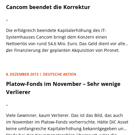
Cancom beendet die Korrektur
„
Die erfolgreich beendete Kapitalerhöhung des IT-
Systemhauses Cancom bringt dem Konzern einen
Nettoerlös von rund 54,6 Mio. Euro. Das Geld dient vor allem
der Finanzierung der geplanten Akquisition von Pironet.
„
Cancom wird nach der Übernahme vor allem im
zukunftsträchtigen Cloud-Computing-Geschäft noch besser
positioniert sein. Wir gehen daher davon aus, dass das
8. DEZEMBER 2013
DEUTSCHE AKTIEN
TecDAX-Unternehmen auch in den kommenden Quartalen
Platow-Fonds im November – Sehr wenige
auf Wachstumskurs bleibt. Weil der Start ins Schlussquartal
nach positiven Q3-Zahlen ebenfalls „gut“ verlaufen ist,
Verlierer
rechnet Cancom auf Jahresbasis mit neuen Rekordwerten
von rund 590 Mio. Euro beim Umsatz sowie 33 Mio. Euro
„
beim EBITDA. Im Geschäftsjahr 2014 sind weitere Zuwächse
Viele Gewinner, kaum Verlierer. Das ist das Bild, das auch
bei Erlösen und Gewinnen zu erwarten, weshalb die
im November im Platow-Fonds vorherrschte. Hätte DIC Asset
aktuelle Bewertung mit einem KGV von rund 18 für das
keine umfangreiche Kapitalerhöhung bekanntgegeben und
kommende Jahr auch nicht zu hoch ist.