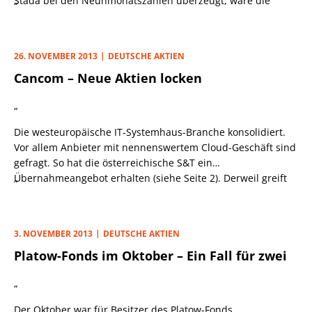
Stada bei den Neunmonatszahlen überzeugt, wäre die
„
Monatsbilanz fast perfekt. Gleichwohl bleibt zu
konstatieren, dass 94% aller Fondstitel seit Jahresbeginn im
Plus notieren. Zum Vergleich: Im SDAX liegt die Quote bei
26. NOVEMBER 2013
DEUTSCHE AKTIEN
rund 82%, im DAX bei 73%.
Cancom – Neue Aktien locken
„
Die westeuropäische IT-Systemhaus-Branche konsolidiert.
Vor allem Anbieter mit nennenswertem Cloud-Geschäft sind
gefragt. So hat die österreichische S&T ein
Übernahmeangebot erhalten (siehe Seite 2). Derweil greift
„
Cancom nach der ebenfalls deutschen Pironet und will
diese Akquisition über eine Kapitalerhöhung finanzieren.
Für je fünf Cancom-Aktien können Alteigentümer bis
3. NOVEMBER 2013
DEUTSCHE AKTIEN
voraussichtlich 4. Dezember eine neue Aktie für 23 Euro
Platow-Fonds im Oktober – Ein Fall für zwei
beziehen. Wer nicht an der Kapitalerhöhung teilnehmen
will, kann die Bezugsrechte (DE000A1X3TC6)
„
bis zum 2. Dezember über die Frankfurter Börse veräußern.
Der Oktober war für Besitzer des Platow-Fonds