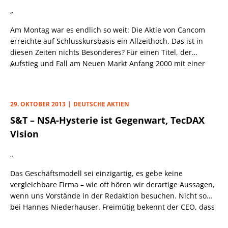
„
Am Montag war es endlich so weit: Die Aktie von
Cancom
erreichte auf Schlusskursbasis ein Allzeithoch. Das ist in
diesen Zeiten nichts Besonderes? Für einen Titel, der
Aufstieg und Fall am
„
Neuen Markt
Anfang 2000 mit einer
Kursverfünffachung binnen sieben Wochen geradezu
exemplarisch mitgemacht hatte, sehr wohl! Mit dem 8%-
Kurssprung, der der Bekanntgabe starker
29. OKTOBER 2013
DEUTSCHE AKTIEN
Neunmonatszahlen folgte, knackte der Wert
S&T – NSA-Hysterie ist Gegenwart, TecDAX
zudem die 100%-Marke bei der Rendite seit Jahresbeginn.
Vision
„
Das Geschäftsmodell sei einzigartig, es gebe keine
vergleichbare Firma – wie oft hören wir derartige Aussagen,
wenn uns Vorstände in der Redaktion besuchen. Nicht so
bei
„
Hannes Niederhauser.
Freimütig bekennt der CEO, dass
S&T
mit
Allgeier, Bechtle
und
Cancom
„gut vergleichbar“ sei.