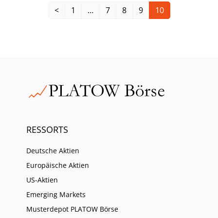
Börse aber wenig liquide und daher zum Aufbau größerer
<
1
…
7
8
9
10
Positionen nicht geeignet. Inzwischen hat ihr Anteil,
bezogen auf das gesamte Fondsvolumen, aber doch schon
ein recht stattliches Niveau erreicht.
RESSORTS
Deutsche Aktien
Europäische Aktien
US-Aktien
Emerging Markets
Musterdepot PLATOW Börse