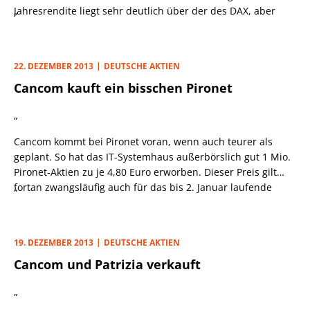
Jahresrendite liegt sehr deutlich über der des DAX, aber
„
auch über der anderer Indizes wie MDAX, TecDAX oder
SDAX und breiter gefasster Aktienbarometer wie dem MSCI
World.
22. DEZEMBER 2013
DEUTSCHE AKTIEN
Cancom kauft ein bisschen Pironet
„
Cancom kommt bei Pironet voran, wenn auch teurer als
geplant. So hat das IT-Systemhaus außerbörslich gut 1 Mio.
Pironet-Aktien zu je 4,80 Euro erworben. Dieser Preis gilt
fortan zwangsläufig auch für das bis 2. Januar laufende
„
Übernahmeangebot. Das neue knapp 7%ige Paket hievt
Cancoms Anteil über die Marke von 42% der Stimmrechte,
womit die gewünschten „deutlich positiven“ Beiträge zum
19. DEZEMBER 2013
DEUTSCHE AKTIEN
EBITDA in Cancoms Konzernabschluss ausgewiesen werden
Cancom und Patrizia verkauft
können.
„