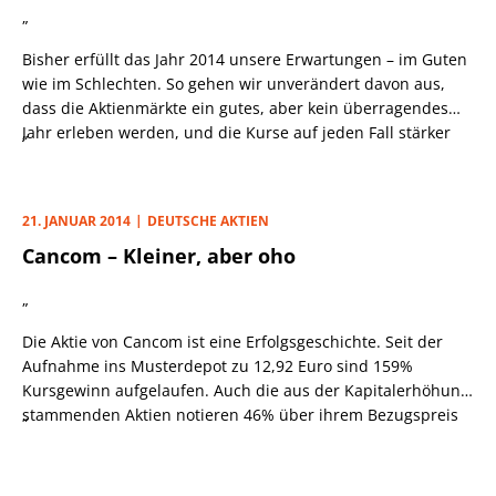
„
Bisher erfüllt das Jahr 2014 unsere Erwartungen – im Guten
wie im Schlechten. So gehen wir unverändert davon aus,
dass die Aktienmärkte ein gutes, aber kein überragendes
Jahr erleben werden, und die Kurse auf jeden Fall stärker
„
schwanken werden als 2013. Was für den gesamten Markt
gilt, sollte zumindest in abgeschwächter Form auch für den
Platow-Fonds gelten. Und tatsächlich: Der Wert eines Anteils
21. JANUAR 2014
DEUTSCHE AKTIEN
erreichte im Februar ein neues Allzeithoch, war
Cancom – Kleiner, aber oho
zwischenzeitlich aber auch schon unter seinen
Jahresanfangskurs abgerutscht.
„
Die Aktie von Cancom ist eine Erfolgsgeschichte. Seit der
Aufnahme ins Musterdepot zu 12,92 Euro sind 159%
Kursgewinn aufgelaufen. Auch die aus der Kapitalerhöhung
stammenden Aktien notieren 46% über ihrem Bezugspreis
„
von 23 Euro. Da Cancom zudem besser als alle anderen
Depotwerte lief, stand die Position am Montag für ein
Sechstel des Gesamtvermögens. Cynosure und Indus,