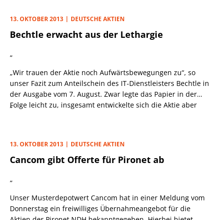
Alle vier IT-Systemhäuser bieten Hardware und Software an,
profitieren von der zunehmenden Bedeutung des Internets
13. OKTOBER 2013
DEUTSCHE AKTIEN
und mobiler Kommunikation, machen wegen der
„NSA-
Bechtle erwacht aus der Lethargie
Hysterie“ willkommene Extrageschäfte und gehen den
nordamerikanischen Branchenriesen lieber aus dem Weg.
„
So werkelt Niederhauser vorzugsweise an
Nischenproblemen, z. B. wie ein Schweißroboter oder ein
„Wir trauen der Aktie noch Aufwärtsbewegungen zu“, so
Flugzeugtriebwerk trotz Vernetzung vor Hackerangriffen
unser Fazit zum Anteilschein des IT-Dienstleisters Bechtle in
geschützt werden können.
der Ausgabe vom 7. August. Zwar legte das Papier in der
Folge leicht zu, insgesamt entwickelte sich die Aktie aber
„
nur seitwärts. Die Halbjahreszahlen, bestehend aus einem
Umsatzplus von 5% und einem EBIT-Minus von -9,6%, leis­
teten jedenfalls keine Schützenhilfe, auch wenn die
13. OKTOBER 2013
DEUTSCHE AKTIEN
Neckars­ulmer ihre Gesamtjahresprognose bekräftigten. CEO
Cancom gibt Offerte für Pironet ab
Thomas Olemotz setzt dabei auf mehr Wachstumsimpulse,
die die Mitarbeiter besser auslasten und das Ergebnis
„
pushen sollen.
Unser Musterdepotwert Cancom hat in einer Meldung vom
Donnerstag ein freiwilliges Übernahmeangebot für die
Aktien der Pironet NDH bekanntgegeben. Hierbei bietet