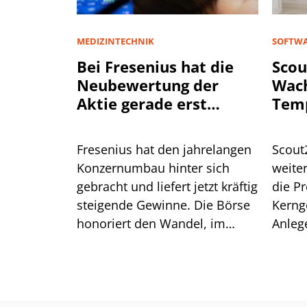
MEDIZINTECHNIK
SOFTWA
Bei Fresenius hat die
Scou
Neubewertung der
Wac
Aktie gerade erst
Tem
begonnen
Fresenius hat den jahrelangen
Scout
Konzernumbau hinter sich
weiter
gebracht und liefert jetzt kräftig
die Pr
steigende Gewinne. Die Börse
Kerng
honoriert den Wandel, im
Anleg
historischen Vergleich bleibt
einen
die Bewertung der Aktie aber
moderat.