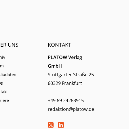
ER UNS
KONTAKT
PLATOW Verlag
hiv
GmbH
am
Stuttgarter Straße 25
diadaten
60329 Frankfurt
Qs
takt
+49 69 24263915
riere
redaktion@platow.de