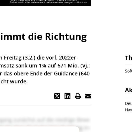
timmt die Richtung
T
reitag (3.2.) die vorl. 2022er-
satz sank um 1% auf 671 Mio. (Vj.:
Sof
er das obere Ende der Guidance (640
icht wurde.
Ak
Deu
Haw