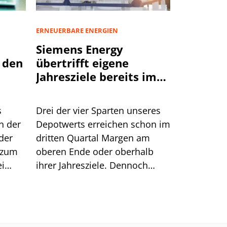
ERNEUERBARE ENERGIEN
Siemens Energy
 den
übertrifft eigene
Jahresziele bereits im
dritten Quartal
s
Drei der vier Sparten unseres
n der
Depotwerts erreichen schon im
der
dritten Quartal Margen am
 zum
oberen Ende oder oberhalb
ei
ihrer Jahresziele. Dennoch
eigen,
reagiert die Börse
stum
zurückhaltend. Wir zeigen die
f
Gründe.