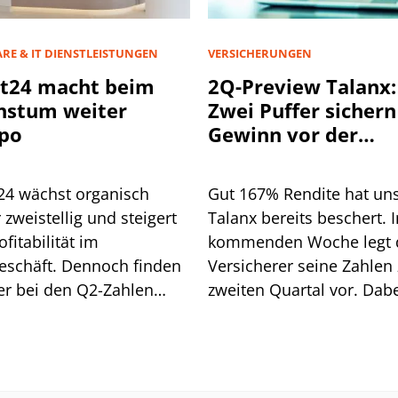
RE & IT DIENSTLEISTUNGEN
VERSICHERUNGEN
t24 macht beim
2Q-Preview Talanx:
hstum weiter
Zwei Puffer sichern
po
Gewinn vor der
Hurrikan-Saison
24 wächst organisch
Gut 167% Rendite hat un
 zweistellig und steigert
Talanx bereits beschert. I
ofitabilität im
kommenden Woche legt 
eschäft. Dennoch finden
Versicherer seine Zahlen
er bei den Q2-Zahlen
zweiten Quartal vor. Dab
 konkreten Angriffspunkt.
dürften sich zwei Puffer z
die das profitable Wach
im weiteren Jahresverlau
absichern.