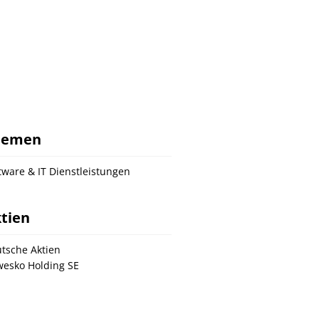
hemen
tware & IT Dienstleistungen
tien
tsche Aktien
esko Holding SE