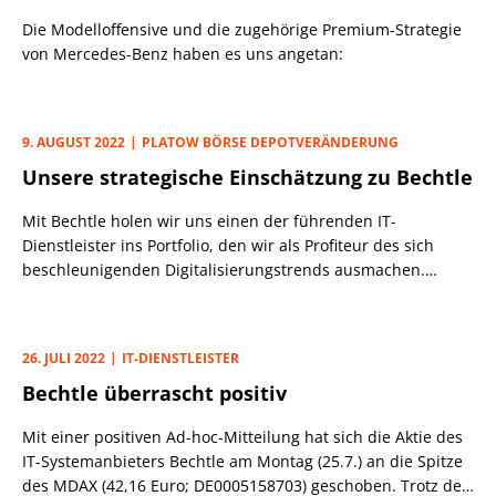
Die Modelloffensive und die zugehörige Premium-Strategie
von Mercedes-Benz haben es uns angetan:
9. AUGUST 2022
PLATOW BÖRSE DEPOTVERÄNDERUNG
Unsere strategische Einschätzung zu Bechtle
Mit Bechtle holen wir uns einen der führenden IT-
Dienstleister ins Portfolio, den wir als Profiteur des sich
beschleunigenden Digitalisierungstrends ausmachen.
Neben dem strukturellen Rückenwind gefällt uns, dass es
die Vorstandsriege schafft, die wenig
schwankungsanfälligen Margen schrittweise und nachhaltig
26. JULI 2022
IT-DIENSTLEISTER
zu verbessern.
Bechtle überrascht positiv
Mit einer positiven Ad-hoc-Mitteilung hat sich die Aktie des
IT-Systemanbieters Bechtle am Montag (25.7.) an die Spitze
des MDAX (42,16 Euro; DE0005158703) geschoben. Trotz der