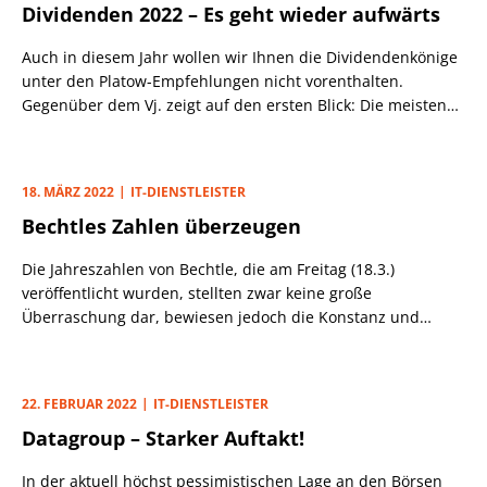
Dividenden 2022 – Es geht wieder aufwärts
bemerkenswert, hatte das Unternehmen doch just am
selben Tag seine Ergebnisprognose angehoben.
Auch in diesem Jahr wollen wir Ihnen die Dividendenkönige
unter den Platow-Empfehlungen nicht vorenthalten.
Gegenüber dem Vj. zeigt auf den ersten Blick: Die meisten
Unternehmen haben ihre Ausschüttungen erhöht – teils
deutlich.
18. MÄRZ 2022
IT-DIENSTLEISTER
Bechtles Zahlen überzeugen
Die Jahreszahlen von Bechtle, die am Freitag (18.3.)
veröffentlicht wurden, stellten zwar keine große
Überraschung dar, bewiesen jedoch die Konstanz und
Solidität des IT-Dienstleisters. So steigerte sich der Umsatz
um 5% und das EBT legte margenausweitend um stolze
18,4% zu. Auch die Dividende soll um 22% deutlich steigen
22. FEBRUAR 2022
IT-DIENSTLEISTER
auf 0,55 Euro pro Aktie (48,18 Euro; DE0005158703).
Datagroup – Starker Auftakt!
In der aktuell höchst pessimistischen Lage an den Börsen