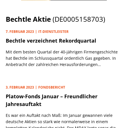
Bechtle Aktie
(DE0005158703)
7. FEBRUAR 2023
IT-DIENSTLEISTER
Bechtle verzeichnet Rekordquartal
Mit dem besten Quartal der 40-jährigen Firmengeschichte
hat Bechtle im Schlussquartal ordentlich Gas gegeben. In
Anbetracht der zahlreichen Herausforderungen
(Lieferketten, Inflation, Ukraine-Krieg) hat der IT-Spezialist
damit ein sehr ordentliches Geschäftsjahr 2022
abgeschlossen.
3. FEBRUAR 2023
FONDSBERICHT
Platow-Fonds Januar – Freundlicher
Jahresauftakt
Es war ein Auftakt nach Maß: Im Januar gewannen viele
deutsche Aktien so stark wie normalerweise in einem
kompletten Kalenderjahr nicht. Der MDAX legte sogar die