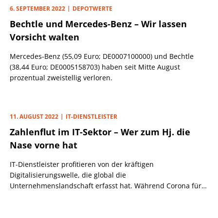
werden es vermutlich nur wenige Anleger sehen. Besonders
6. SEPTEMBER 2022
DEPOTWERTE
in diesen Zeiten, in denen Krieg, Zinswende, Inflation und
Bechtle und Mercedes-Benz – Wir lassen
Probleme bei der Energieversorgung für so viel Unsicherheit
sorgen wie seit der Finanzkrise 2008 nicht mehr.
Vorsicht walten
Mercedes-Benz (55,09 Euro; DE0007100000) und Bechtle
(38,44 Euro; DE0005158703) haben seit Mitte August
prozentual zweistellig verloren.
11. AUGUST 2022
IT-DIENSTLEISTER
Zahlenflut im IT-Sektor – Wer zum Hj. die
Nase vorne hat
IT-Dienstleister profitieren von der kräftigen
Digitalisierungswelle, die global die
Unternehmenslandschaft erfasst hat. Während Corona für
einen Digitalisierungsschub sorgte, bringen konjunkturell
schwächere Zeiten, wie sie derzeit anstehen, zumeist nur
eine zeitliche Verschiebung geplanter IT-Projekte. Aus