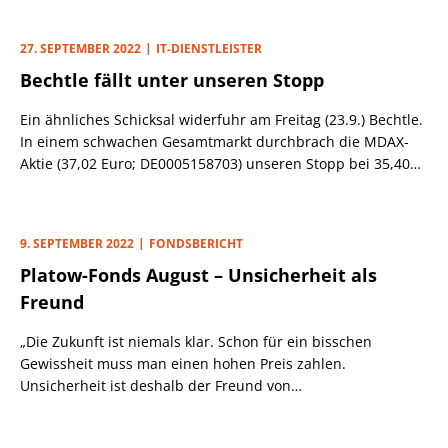
(EBT) von 88,2 Mio. (Vj.: 87,0 Mio.) Euro, das die
Markterwartungen (90,0 Mio. Euro) um 3% verfehlte.
27. SEPTEMBER 2022
IT-DIENSTLEISTER
Bechtle fällt unter unseren Stopp
Ein ähnliches Schicksal widerfuhr am Freitag (23.9.) Bechtle.
In einem schwachen Gesamtmarkt durchbrach die MDAX-
Aktie (37,02 Euro; DE0005158703) unseren Stopp bei 35,40
Euro.
9. SEPTEMBER 2022
FONDSBERICHT
Platow-Fonds August – Unsicherheit als
Freund
„Die Zukunft ist niemals klar. Schon für ein bisschen
Gewissheit muss man einen hohen Preis zahlen.
Unsicherheit ist deshalb der Freund von
Langfristinvestoren.“ So abgeklärt wie Star-Investor Warren
Buffett, der Ende August seinen 92. Geburtstag feierte,