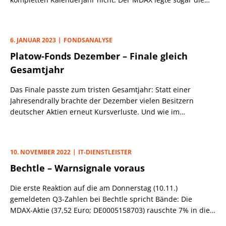
viertbeste Monatsperformance seit seiner Einführung im
Jahr 1988 aufs Parkett. Ob es fundamentale Gründe für die
Erholungshausse gab oder sie lediglich darauf
6. JANUAR 2023
FONDSANALYSE
zurückzuführen ist, dass sich viele Investoren zum
Platow-Fonds Dezember – Finale gleich
Jahreswechsel zu einer Neupositionierung nach dem
ungewöhnlich schwachen Vorjahr entschlossen, kann weder
Gesamtjahr
bewiesen noch widerlegt werden.
Das Finale passte zum tristen Gesamtjahr: Statt einer
Jahresendrally brachte der Dezember vielen Besitzern
deutscher Aktien erneut Kursverluste. Und wie im
Gesamtjahr reihte sich der DWS Concept Platow
(LU1865032954, LU1865033176, LU1865032871)
renditemäßig auch im Schlussmonat vor dem SDAX und
10. NOVEMBER 2022
IT-DIENSTLEISTER
hinter dem DAX ein.
Bechtle – Warnsignale voraus
Die erste Reaktion auf die am Donnerstag (10.11.)
gemeldeten Q3-Zahlen bei Bechtle spricht Bände: Die
MDAX-Aktie (37,52 Euro; DE0005158703) rauschte 7% in die
Tiefe. Grund dafür war das schwache Vorsteuerergebnis