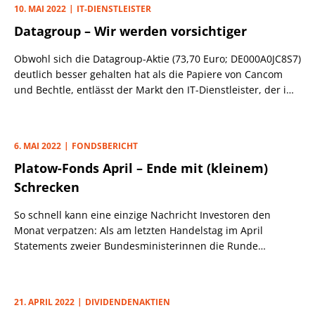
10. MAI 2022
IT-DIENSTLEISTER
Datagroup – Wir werden vorsichtiger
Obwohl sich die Datagroup-Aktie (73,70 Euro; DE000A0JC8S7)
deutlich besser gehalten hat als die Papiere von Cancom
und Bechtle, entlässt der Markt den IT-Dienstleister, der im
Gegensatz zu seinen Konkurrenten nur geringfügig von
Lieferengpässen betroffen ist, nicht aus der Sippenhaft.
6. MAI 2022
FONDSBERICHT
Platow-Fonds April – Ende mit (kleinem)
Schrecken
So schnell kann eine einzige Nachricht Investoren den
Monat verpatzen: Als am letzten Handelstag im April
Statements zweier Bundesministerinnen die Runde
machten, die Nutzung von Biokraftstoffen werde
möglicherweise eingeschränkt, gingen die Aktienkurse
unserer beiden Schwergewichte Verbio und CropEnergies
21. APRIL 2022
DIVIDENDENAKTIEN
auf Tauchstation. Im Fall Verbio ist dies besonders