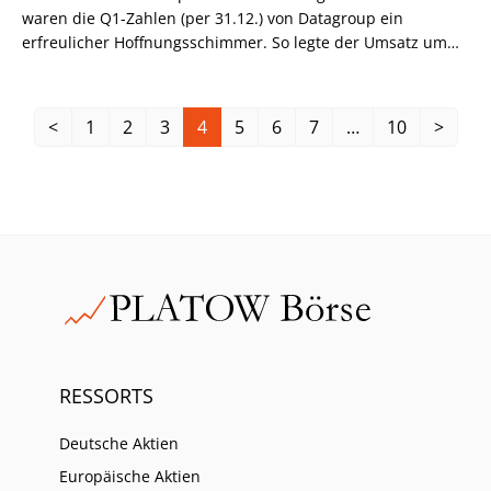
waren die Q1-Zahlen (per 31.12.) von Datagroup ein
erfreulicher Hoffnungsschimmer. So legte der Umsatz um
13,4% gegenüber dem Vorjahreszeitraum zu. Das EBITDA
stieg um 29% und das EBIT legte sogar um starke 59% zu.
<
1
2
3
4
5
6
7
…
10
>
RESSORTS
Deutsche Aktien
Europäische Aktien