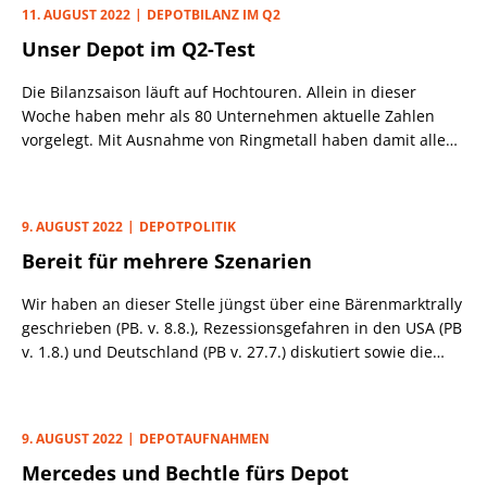
11. AUGUST 2022
DEPOTBILANZ IM Q2
diesen Gründen halten wir den Sektor für sehr
Unser Depot im Q2-Test
chancenreich und nehmen drei Vertreter unter die Lupe,
die in dieser Woche Zahlen vorgelegt haben.
Die Bilanzsaison läuft auf Hochtouren. Allein in dieser
Woche haben mehr als 80 Unternehmen aktuelle Zahlen
vorgelegt. Mit Ausnahme von Ringmetall haben damit alle
unsere Depotwerte Q2-Zahlen veröffentlicht.
9. AUGUST 2022
DEPOTPOLITIK
Bereit für mehrere Szenarien
Wir haben an dieser Stelle jüngst über eine Bärenmarktrally
geschrieben (PB. v. 8.8.), Rezessionsgefahren in den USA (PB
v. 1.8.) und Deutschland (PB v. 27.7.) diskutiert sowie die
„maximal bearishe“ Marktlage (PB v. 25.7.) analysiert – und
dann kaufen wir mit Mercedes-Benz und Bechtle (siehe
Beitrag rechts) zwei neue Musterdepot-Werte? Wie passt
9. AUGUST 2022
DEPOTAUFNAHMEN
das zusammen?
Mercedes und Bechtle fürs Depot