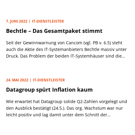
aktuellen Lieferengpässe im wichtigen Hardwaregeschäft,
das für 60 bis 65% der Umsätze verantwortlich ist, konnten
die Q2-Erwartungen des Marktes klar geschlagen werden.
7. JUNI 2022
IT-DIENSTLEISTER
Bechtle – Das Gesamtpaket stimmt
Seit der Gewinnwarnung von Cancom (vgl. PB v. 6.5) steht
auch die Aktie des IT-Systemanbieters Bechtle massiv unter
Druck. Das Problem der beiden IT-Systemhäuser sind die
Lieferengpässe für das wichtige Hardwaregeschäft. Bechtle
ist Anbieter von Hardware, Software und Serviceleistungen.
24. MAI 2022
IT-DIENSTLEISTER
Datagroup spürt Inflation kaum
Wie erwartet hat Datagroup solide Q2-Zahlen vorgelegt und
den Ausblick bestätigt (24.5.). Das org. Wachstum war nur
leicht positiv und lag damit unter dem Schnitt der
vergangenen Jahre (4 bis 6%). Anorganisch legte der Umsatz
um 21% auf 124 Mio. Euro zu. Mittelfristig soll das
Verhältnis 50/50 betragen.