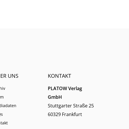
eigen,
reagiert die Börse
stum
zurückhaltend. Wir zeigen die
f
Gründe.
ER UNS
KONTAKT
PLATOW Verlag
hiv
GmbH
am
Stuttgarter Straße 25
diadaten
60329 Frankfurt
Qs
takt