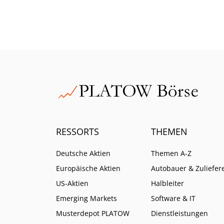
historischen Vergleich bleibt
einen
die Bewertung der Aktie aber
moderat.
RESSORTS
THEMEN
Deutsche Aktien
Themen A-Z
Europäische Aktien
Autobauer & Zuliefer
US-Aktien
Halbleiter
Emerging Markets
Software & IT
Musterdepot PLATOW
Dienstleistungen