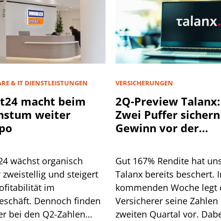
RE & IT DIENSTLEISTUNGEN
VERSICHERUNGEN
t24 macht beim
2Q-Preview Talanx:
hstum weiter
Zwei Puffer sichern
po
Gewinn vor der
Hurrikan-Saison
24 wächst organisch
Gut 167% Rendite hat un
 zweistellig und steigert
Talanx bereits beschert. I
ofitabilität im
kommenden Woche legt 
eschäft. Dennoch finden
Versicherer seine Zahlen
er bei den Q2-Zahlen
zweiten Quartal vor. Dab