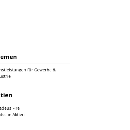
hemen
nstleistungen für Gewerbe &
ustrie
tien
deus Fire
tsche Aktien