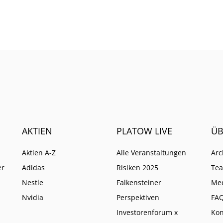
 konkreten Angriffspunkt.
dürften sich zwei Puffer z
die das profitable Wach
im weiteren Jahresverlau
absichern.
AKTIEN
PLATOW LIVE
ÜB
Aktien A-Z
Alle Veranstaltungen
Arc
er
Adidas
Risiken 2025
Te
Nestle
Falkensteiner
Me
Nvidia
Perspektiven
FA
Investorenforum x
Kon