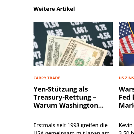
Weitere Artikel
CARRY TRADE
US-ZIN
Yen-Stützung als
Wars
Treasury-Rettung –
Fed 
Warum Washington
Mark
einen stärkeren Yen
will
Erstmals seit 1998 greifen die
Kevin
USA gemeinsam mit Japan am
3,50 b