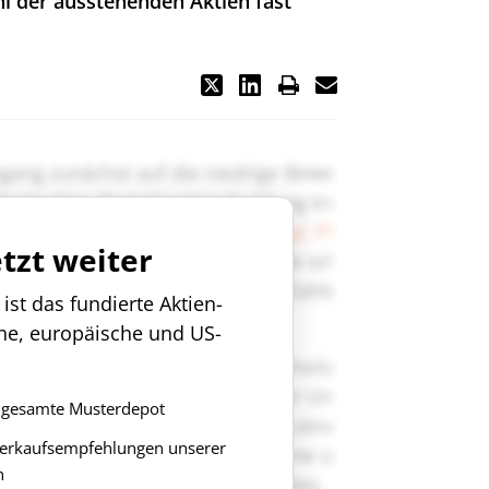
ahl der ausstehenden Aktien fast
etzt weiter
st das fundierte Aktien-
che, europäische und US-
as gesamte Musterdepot
Verkaufsempfehlungen unserer
n