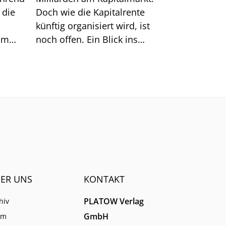
 die
Doch wie die Kapitalrente
künftig organisiert wird, ist
lem
noch offen. Ein Blick ins
e
Ausland zeigt, worauf es
wirklich ankommt.
t und
talle
ER UNS
KONTAKT
PLATOW Verlag
hiv
GmbH
am