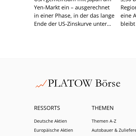
Yen-Markt ein – ausgerechnet
Regio
in einer Phase, in der das lange
eine 
Ende der US-Zinskurve unter
bleib
Druck steht. Dahinter steckt
Botsch
handfestes Eigeninteresse am
weiche
eigenen Anleihemarkt. Für
nicht.
Anleger liegt die größere
roten
Gefahr jedoch im Carry Trade.
Rendit
Staat
steigt.
RESSORTS
THEMEN
Deutsche Aktien
Themen A-Z
Europäische Aktien
Autobauer & Zuliefer