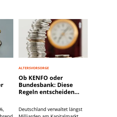
ALTERSVORSORGE
Ob KENFO oder
er
Bundesbank: Diese
Regeln entscheiden
über die Kapitalrente
%,
Deutschland verwaltet längst
ährend
Milliarden am Kapitalmarkt.