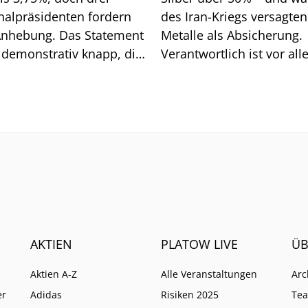
nalpräsidenten fordern
des Iran-Kriegs versagten
Anhebung. Das Statement
Metalle als Absicherung.
t demonstrativ knapp, die
Verantwortlich ist vor al
aft klar hawkish: Ein
eine Kennzahl. Warum di
s Inflationsziel gibt es
Korrektur dennoch im
 Die Märkte reagieren mit
historischen Rahmen lieg
 Vorzeichen, während die
was langfristig für Edelme
e 30-jähriger US-
spricht.
sanleihen über 5,2%
AKTIEN
PLATOW LIVE
ÜB
Aktien A-Z
Alle Veranstaltungen
Arc
er
Adidas
Risiken 2025
Te