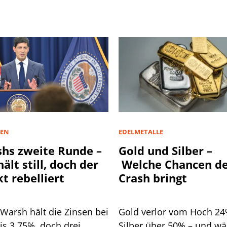
SEN
EDELMETALLE
hs zweite Runde –
Gold und Silber –
hält still, doch der
Welche Chancen d
t rebelliert
Crash bringt
 Warsh hält die Zinsen bei
Gold verlor vom Hoch 24
is 3,75%, doch drei
Silber über 50% – und w