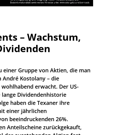
ents – Wachstum,
 Dividenden
u einer Gruppe von Aktien, die man
h André Kostolany – die
nd wohlhabend erwacht. Der US-
e lange Dividendenhistorie
olge haben die Texaner ihre
t einer jährlichen
von beeindruckenden 26%.
en Anteilscheine zurückgekauft,