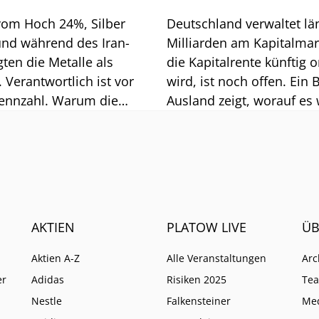
vom Hoch 24%, Silber
Deutschland verwaltet lä
und während des Iran-
Milliarden am Kapitalmar
gten die Metalle als
die Kapitalrente künftig o
 Verantwortlich ist vor
wird, ist noch offen. Ein B
Kennzahl. Warum die
Ausland zeigt, worauf es 
nnoch im historischen
ankommt.
 und was langfristig für
spricht.
AKTIEN
PLATOW LIVE
ÜB
Aktien A-Z
Alle Veranstaltungen
Arc
er
Adidas
Risiken 2025
Te
Nestle
Falkensteiner
Me