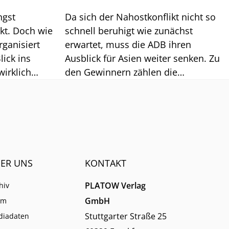
ngst
Da sich der Nahostkonflikt nicht so
kt. Doch wie
schnell beruhigt wie zunächst
rganisiert
erwartet, muss die ADB ihren
lick ins
Ausblick für Asien weiter senken. Zu
wirklich
den Gewinnern zählen die
Chiplieferanten.
ER UNS
KONTAKT
PLATOW Verlag
hiv
GmbH
am
Stuttgarter Straße 25
diadaten