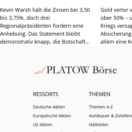
Kevin Warsh hält die Zinsen bei 3,50
Gold verlor 
bis 3,75%, doch drei
über 50% – 
Regionalpräsidenten fordern eine
Kriegs versa
Anhebung. Das Statement bleibt
Absicherung.
demonstrativ knapp, die Botschaft
allem eine 
klar hawkish: Ein weiches
Korrektur de
Inflationsziel gibt es nicht. Die Märkte
Rahmen liegt
reagieren mit roten Vorzeichen,
Edelmetalle 
während die Rendite 30-jähriger US-
Staatsanleihen über 5,2% steigt.
RESSORTS
THEMEN
Deutsche Aktien
Themen A-Z
Europäische Aktien
Autobauer & Zuliefer
US-Aktien
Halbleiter