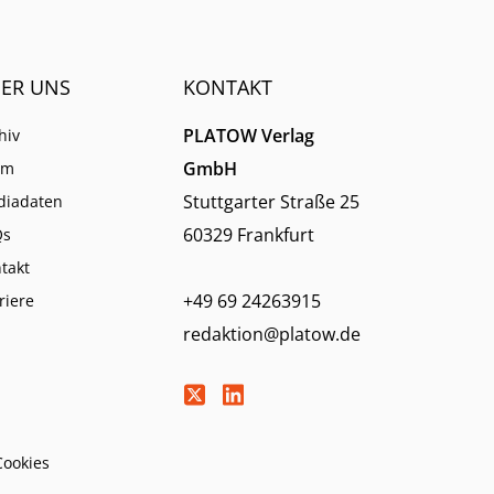
ER UNS
KONTAKT
PLATOW Verlag
hiv
GmbH
am
Stuttgarter Straße 25
diadaten
60329 Frankfurt
Qs
takt
+49 69 24263915
riere
redaktion@platow.de
Cookies